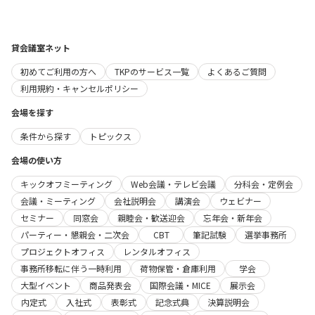
貸会議室ネット
初めてご利用の方へ
TKPのサービス一覧
よくあるご質問
利用規約・キャンセルポリシー
会場を探す
条件から探す
トピックス
会場の使い方
キックオフミーティング
Web会議・テレビ会議
分科会・定例会
会議・ミーティング
会社説明会
講演会
ウェビナー
セミナー
同窓会
親睦会・歓送迎会
忘年会・新年会
パーティー・懇親会・二次会
CBT
筆記試験
選挙事務所
プロジェクトオフィス
レンタルオフィス
事務所移転に伴う一時利用
荷物保管・倉庫利用
学会
大型イベント
商品発表会
国際会議・MICE
展示会
内定式
入社式
表彰式
記念式典
決算説明会