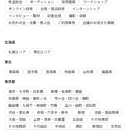
株主総会
オーディション
採用面接
ワークショップ
オンライン研修
合宿・宿泊研修
インターンシップ
インタビュー・取材
記者会見
撮影・収録
お別れの会・法要・偲ぶ会
ご利用事例
会議のお役立ち情報
北海道
札幌エリア
帯広エリア
東北
青森県
岩手県
宮城県
秋田県
山形県
福島県
東京都
東京・大手町・日本橋
新橋・有楽町・銀座
秋葉原・神田・御茶ノ水
市ヶ谷・四ツ谷・麹町
飯田橋・九段下・神保町・竹橋
品川・田町・浜松町
渋谷・恵比寿
赤坂・六本木・麻布
新宿
池袋・高田馬場
大森・羽田
上野・浅草・日暮里
五反田
その他東部
その他西部
千代田区
中央区
港区
新宿区
文京区