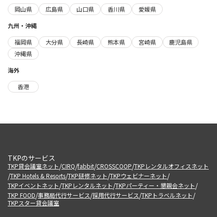
岡山県
広島県
山口県
香川県
愛媛県
九州・沖縄
福岡県
大分県
長崎県
熊本県
宮崎県
鹿児島県
沖縄県
海外
香港
TKPのサービス
/
/
/
/
TKP貸会議室ネット
CIRQ
fabbit
CROSSCOOP
TKPレンタルオフィスネット
/
/
/
/
TKP Hotels & Resorts
TKP研修ネット
TKPウェビナーネット
/
/
/
TKPイベントネット
TKPレンタルネット
TKPパーティー・懇親会ネット
/
/
/
/
TKP FOOD
事務局代行サービス
採用代行サービス
TKPトラベルネット
TKPスター貸会議室