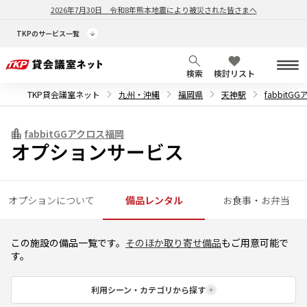
2026年7月30日
令和8年熊本地震により被災された皆さまへ
TKPのサービス一覧
検索
検討リスト
TKP貸会議室ネット
九州・沖縄
福岡県
天神駅
fabbitG
fabbitGGアクロス福岡
オプションサービス
オプションについて
備品レンタル
お食事・お弁当
この施設の備品一覧です。
そのほか取り寄せ備品
もご用意可能で
す。
利用シーン・カテゴリから探す