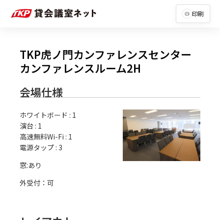
印刷
TKP虎ノ門カンファレンスセンター
カンファレンスルーム2H
会場仕様
ホワイトボード
:
1
演台
:
1
高速無料Wi-Fi
:
1
電源タップ
:
3
外受付：可