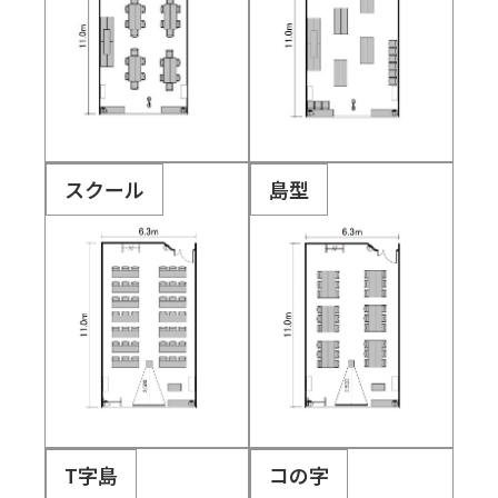
スクール
島型
T字島
コの字