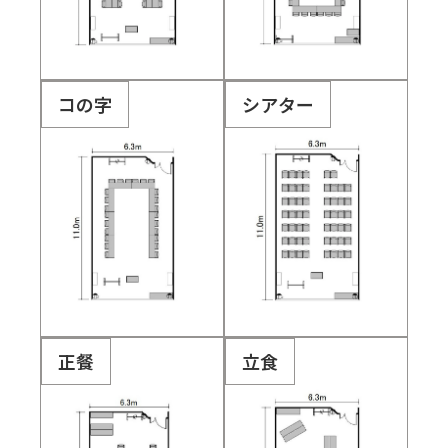
コの字
シアター
正餐
立食