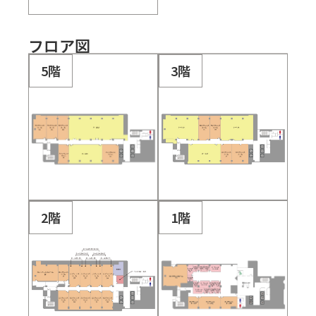
フロア図
5階
3階
2階
1階