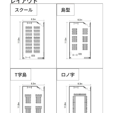
レイアウト
スクール
島型
T字島
ロノ字