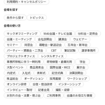
利用規約・キャンセルポリシー
会場を探す
条件から探す
トピックス
会場の使い方
キックオフミーティング
Web会議・テレビ会議
分科会・定例会
会議・ミーティング
会社説明会
講演会
ウェビナー
セミナー
同窓会
親睦会・歓送迎会
忘年会・新年会
パーティー・懇親会・二次会
CBT
筆記試験
選挙事務所
プロジェクトオフィス
レンタルオフィス
事務所移転に伴う一時利用
荷物保管・倉庫利用
学会
大型イベント
商品発表会
国際会議・MICE
展示会
内定式
入社式
表彰式
記念式典
決算説明会
株主総会
オーディション
採用面接
ワークショップ
オンライン研修
合宿・宿泊研修
インターンシップ
インタビュー・取材
記者会見
撮影・収録
お別れの会・法要・偲ぶ会
ご利用事例
会議のお役立ち情報