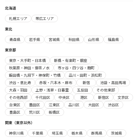
北海道
札幌エリア
帯広エリア
東北
青森県
岩手県
宮城県
秋田県
山形県
福島県
東京都
東京・大手町・日本橋
新橋・有楽町・銀座
秋葉原・神田・御茶ノ水
市ヶ谷・四ツ谷・麹町
飯田橋・九段下・神保町・竹橋
品川・田町・浜松町
渋谷・恵比寿
赤坂・六本木・麻布
新宿
池袋・高田馬場
大森・羽田
上野・浅草・日暮里
五反田
その他東部
その他西部
千代田区
中央区
港区
新宿区
文京区
台東区
墨田区
江東区
品川区
大田区
渋谷区
豊島区
荒川区
板橋区
関東（東京以外）
神奈川県
千葉県
埼玉県
栃木県
群馬県
茨城県