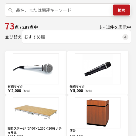
検索
73
点
/
297
点中
1
～
10
件を表示中
並び替え
有線マイク
無線マイク
￥2,000
￥5,000
（税抜）
（税抜）
簡易ステージ (2400×1200×200) ナチ
演台
ュラル