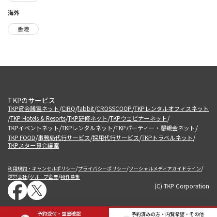
海外
香港
TKPのサービス
/
/
/
/
TKP貸会議室ネット
CIRQ
fabbit
CROSSCOOP
TKPレンタルオフィスネット
/
/
/
/
TKP Hotels & Resorts
TKP研修ネット
TKPウェビナーネット
/
/
/
TKPイベントネット
TKPレンタルネット
TKPパーティー・懇親会ネット
/
/
/
/
TKP FOOD
事務局代行サービス
採用代行サービス
TKPトラベルネット
TKPスター貸会議室
/
/
/
利用規約・キャンセルポリシー
プライバシーポリシー
ソーシャルメディアガイドライン
/
/
運営会社
グループ企業
物件募集
(C) TKP Corporation
予約受付・空室確認
予約済みの方・内覧希望・その他