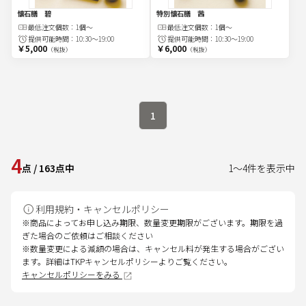
懐石膳 碧
特別懐石膳 茜
最低注文
個
数：
1個～
最低注文
個
数：
1個～
提供可能時間：
10:30～19:00
提供可能時間：
10:30～19:00
￥5,000
￥6,000
（税抜）
（税抜）
1
4
点
/
163
点中
1
～
4
件を表示中
利用規約・キャンセルポリシー
※商品によってお申し込み期限、数量変更期限がございます。期限を過
ぎた場合のご依頼はご相談ください
※数量変更による減額の場合は、キャンセル料が発生する場合がござい
ます。詳細はTKPキャンセルポリシーよりご覧ください。
キャンセルポリシーをみる