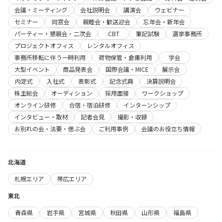
会議・ミーティング
会社説明会
講演会
ウェビナー
セミナー
同窓会
親睦会・歓送迎会
忘年会・新年会
パーティー・懇親会・二次会
CBT
筆記試験
選挙事務所
プロジェクトオフィス
レンタルオフィス
事務所移転に伴う一時利用
荷物保管・倉庫利用
学会
大型イベント
商品発表会
国際会議・MICE
展示会
内定式
入社式
表彰式
記念式典
決算説明会
株主総会
オーディション
採用面接
ワークショップ
オンライン研修
合宿・宿泊研修
インターンシップ
インタビュー・取材
記者会見
撮影・収録
お別れの会・法要・偲ぶ会
ご利用事例
会議のお役立ち情報
北海道
札幌エリア
帯広エリア
東北
青森県
岩手県
宮城県
秋田県
山形県
福島県