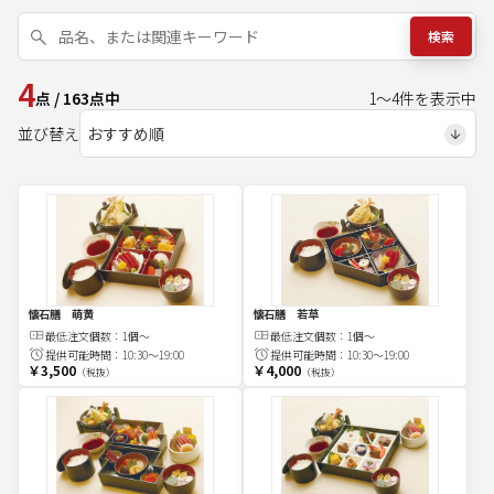
検索
4
点
/
163
点中
1
～
4
件を表示中
並び替え
懐石膳 萌黄
懐石膳 若草
最低注文
個
数：
1個～
最低注文
個
数：
1個～
提供可能時間：
10:30～19:00
提供可能時間：
10:30～19:00
￥3,500
￥4,000
（税抜）
（税抜）