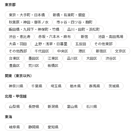
東京都
東京・大手町・日本橋
新橋・有楽町・銀座
秋葉原・神田・御茶ノ水
市ヶ谷・四ツ谷・麹町
飯田橋・九段下・神保町・竹橋
品川・田町・浜松町
渋谷・恵比寿
赤坂・六本木・麻布
新宿
池袋・高田馬場
大森・羽田
上野・浅草・日暮里
五反田
その他東部
その他西部
千代田区
中央区
港区
新宿区
文京区
台東区
墨田区
江東区
品川区
大田区
渋谷区
豊島区
荒川区
板橋区
関東（東京以外）
神奈川県
千葉県
埼玉県
栃木県
群馬県
茨城県
北陸・甲信越
山梨県
長野県
新潟県
富山県
石川県
東海
岐阜県
静岡県
愛知県