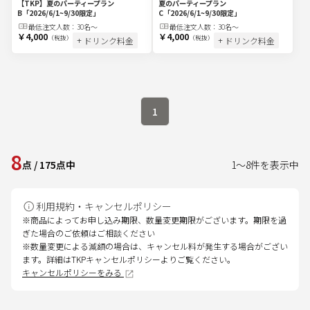
【TKP】夏のパーティープラン
夏のパーティープラン
B
「2026/6/1~9/30限定」
C
「2026/6/1~9/30限定」
最低注文
人
数：
30名〜
最低注文
人
数：
30名〜
￥4,000
￥4,000
（税抜）
（税抜）
+ ドリンク料金
+ ドリンク料金
1
8
点
/
175
点中
1
～
8
件を表示中
利用規約・キャンセルポリシー
※商品によってお申し込み期限、数量変更期限がございます。期限を過
ぎた場合のご依頼はご相談ください
※数量変更による減額の場合は、キャンセル料が発生する場合がござい
ます。詳細はTKPキャンセルポリシーよりご覧ください。
キャンセルポリシーをみる