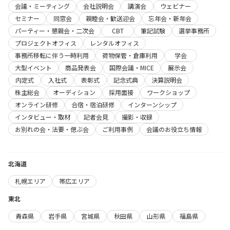
会議・ミーティング
会社説明会
講演会
ウェビナー
セミナー
同窓会
親睦会・歓送迎会
忘年会・新年会
パーティー・懇親会・二次会
CBT
筆記試験
選挙事務所
プロジェクトオフィス
レンタルオフィス
事務所移転に伴う一時利用
荷物保管・倉庫利用
学会
大型イベント
商品発表会
国際会議・MICE
展示会
内定式
入社式
表彰式
記念式典
決算説明会
株主総会
オーディション
採用面接
ワークショップ
オンライン研修
合宿・宿泊研修
インターンシップ
インタビュー・取材
記者会見
撮影・収録
お別れの会・法要・偲ぶ会
ご利用事例
会議のお役立ち情報
北海道
札幌エリア
帯広エリア
東北
青森県
岩手県
宮城県
秋田県
山形県
福島県