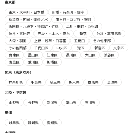
東京都
東京・大手町・日本橋
新橋・有楽町・銀座
秋葉原・神田・御茶ノ水
市ヶ谷・四ツ谷・麹町
飯田橋・九段下・神保町・竹橋
品川・田町・浜松町
渋谷・恵比寿
赤坂・六本木・麻布
新宿
池袋・高田馬場
大森・羽田
上野・浅草・日暮里
五反田
その他東部
その他西部
千代田区
中央区
港区
新宿区
文京区
台東区
墨田区
江東区
品川区
大田区
渋谷区
豊島区
荒川区
板橋区
関東（東京以外）
神奈川県
千葉県
埼玉県
栃木県
群馬県
茨城県
北陸・甲信越
山梨県
長野県
新潟県
富山県
石川県
東海
岐阜県
静岡県
愛知県
大阪府