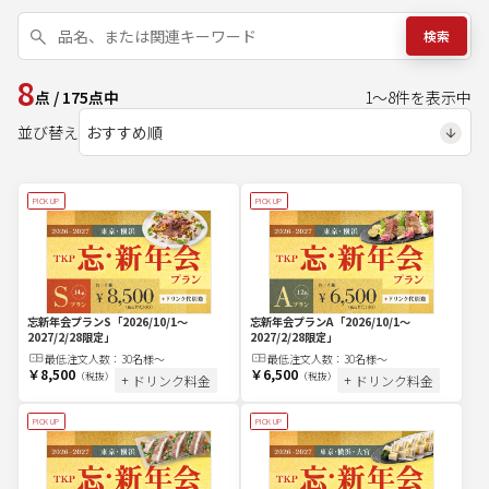
検索
8
点
/
175
点中
1
～
8
件を表示中
並び替え
PICK UP
PICK UP
忘新年会プランS
「2026/10/1～
忘新年会プランA
「2026/10/1～
2027/2/28限定」
2027/2/28限定」
最低注文
人
数：
30名様～
最低注文
人
数：
30名様～
￥8,500
￥6,500
（税抜）
（税抜）
+ ドリンク料金
+ ドリンク料金
PICK UP
PICK UP