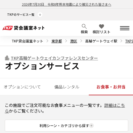
2026年7月30日
令和8年熊本地震により被災された皆さまへ
TKPのサービス一覧
検索
検討リスト
TKP貸会議室ネット
東京都
港区
高輪ゲートウェイ駅
TK
TKP高輪ゲートウェイカンファレンスセンター
オプションサービス
オプションについて
備品レンタル
お食事・お弁当
この施設でご注文可能なお食事メニューの一覧です。
詳細はこち
ら
からご覧ください。
利用シーン・カテゴリから探す