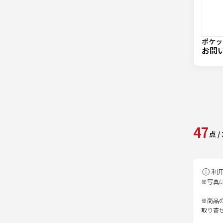
ポケット
お問
47
点
/
利
※写真
※商品
取り寄