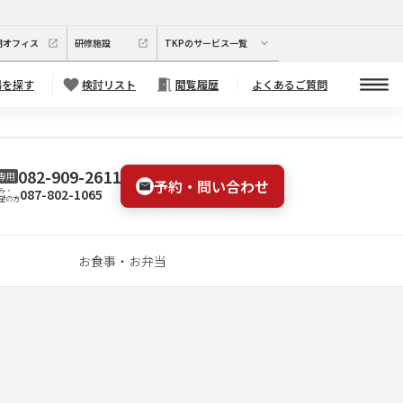
期オフィス
研修施設
TKPのサービス一覧
場を探す
検討リスト
閲覧履歴
よくあるご質問
082-909-2611
専用
予約・問い合わせ
087-802-1065
み・
望の方
お食事・お弁当