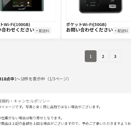
Wi-Fi(100GB)
ポケットWi-Fi(50GB)
い合わせください
お問い合わせください
+ 配送料
+ 配送料
1
2
3
318
点中
1
～
18
件を表示中
（
1
/
3
ページ）
用規約・キャンセルポリシー
はイメージです。写真と全く同じ品物ではない場合がございます。
の在庫がない場合は取り寄せとなります。
せ商品は上記の金額を上回る場合がございますので、予めご了承いただきますようお