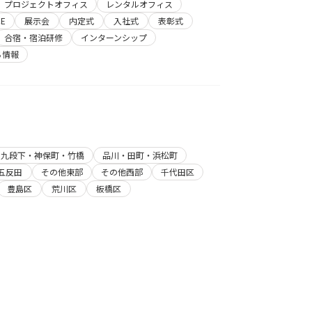
プロジェクトオフィス
レンタルオフィス
E
展示会
内定式
入社式
表彰式
合宿・宿泊研修
インターンシップ
ち情報
・九段下・神保町・竹橋
品川・田町・浜松町
五反田
その他東部
その他西部
千代田区
豊島区
荒川区
板橋区