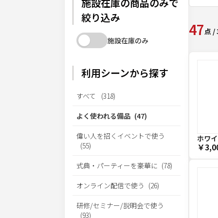
施設在庫の商品のみで
絞り込み
47
点
/
施設在庫のみ
利用シーンから探す
すべて
(
318
)
よく使われる備品
(
47
)
偉い人を招くイベントで使う
ホワイ
(
55
)
￥3,0
式典・パーティーを豪華に
(
78
)
オンライン配信で使う
(
26
)
研修/セミナー/説明会で使う
(
93
)