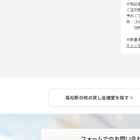
※税込
ご注文
予めご
例：コ
28
※数量
キャン
高松駅
の他の貸し会議室を探す
フォームでのお問い合