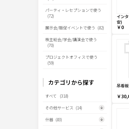
パーティ・レセプションで使う
(
72
)
インター
安)
￥0
展示会/販促イベントで使う
(
82
)
株主総会/学会/講演会で使う
(
70
)
プロジェクトオフィスで使う
(
59
)
カテゴリから探す
吊看板 
￥30,
すべて
(
318
)
その他サービス
(
14
)
什器
(
83
)