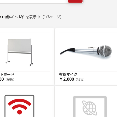
318
点中
1
～
18
件を表示中
（
1
/
3
ページ）
トボード
有線マイク
00
￥2,000
（税抜）
（税抜）