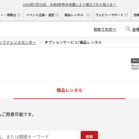
2026年7月30日
令和8年熊本地震により被災された皆さまへ
ィー・懇親会
イベント企画・運営
備品レンタル
ウェビナーサポート
短
初めての方へ
会
カンファレンスセンター
オプションサービス/備品レンタル
予約
予約済
内見希
備品レンタル
もご用意可能です。
検索