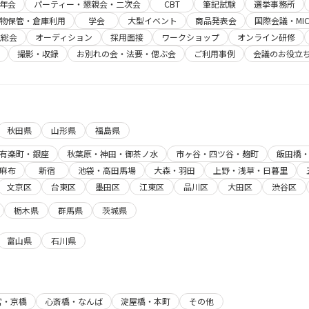
年会
パーティー・懇親会・二次会
CBT
筆記試験
選挙事務所
物保管・倉庫利用
学会
大型イベント
商品発表会
国際会議・MIC
主総会
オーディション
採用面接
ワークショップ
オンライン研修
撮影・収録
お別れの会・法要・偲ぶ会
ご利用事例
会議のお役立
秋田県
山形県
福島県
有楽町・銀座
秋葉原・神田・御茶ノ水
市ヶ谷・四ツ谷・麹町
飯田橋
麻布
新宿
池袋・高田馬場
大森・羽田
上野・浅草・日暮里
文京区
台東区
墨田区
江東区
品川区
大田区
渋谷区
栃木県
群馬県
茨城県
富山県
石川県
宮・京橋
心斎橋・なんば
淀屋橋・本町
その他