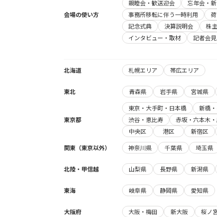
親睦会・歓送迎会
忘年会・新
会場の使い方
事務所移転に伴う一時利用
荷
記念式典
決算説明会
株
インタビュー・取材
記者会見
北海道
札幌エリア
帯広エリア
東北
青森県
岩手県
宮城県
東京・大手町・日本橋
新橋・
東京都
渋谷・恵比寿
赤坂・六本木・
中央区
港区
新宿区
関東（東京以外）
神奈川県
千葉県
埼玉県
北陸・甲信越
山梨県
長野県
新潟県
東海
岐阜県
静岡県
愛知県
大阪府
大阪・梅田
新大阪
桜ノ