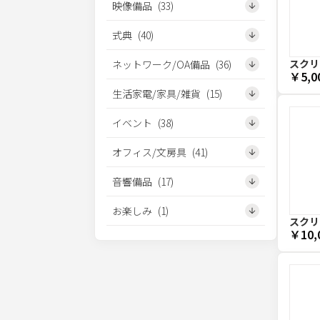
映像備品
(
33
)
式典
(
40
)
スクリー
ネットワーク/OA備品
(
36
)
￥5,0
生活家電/家具/雑貨
(
15
)
イベント
(
38
)
オフィス/文房具
(
41
)
音響備品
(
17
)
お楽しみ
(
1
)
スクリー
￥10,