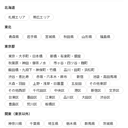
北海道
札幌エリア
帯広エリア
東北
青森県
岩手県
宮城県
秋田県
山形県
福島県
東京都
東京・大手町・日本橋
新橋・有楽町・銀座
秋葉原・神田・御茶ノ水
市ヶ谷・四ツ谷・麹町
飯田橋・九段下・神保町・竹橋
品川・田町・浜松町
渋谷・恵比寿
赤坂・六本木・麻布
新宿
池袋・高田馬場
大森・羽田
上野・浅草・日暮里
五反田
その他東部
その他西部
千代田区
中央区
港区
新宿区
文京区
台東区
墨田区
江東区
品川区
大田区
渋谷区
豊島区
荒川区
板橋区
関東（東京以外）
神奈川県
千葉県
埼玉県
栃木県
群馬県
茨城県