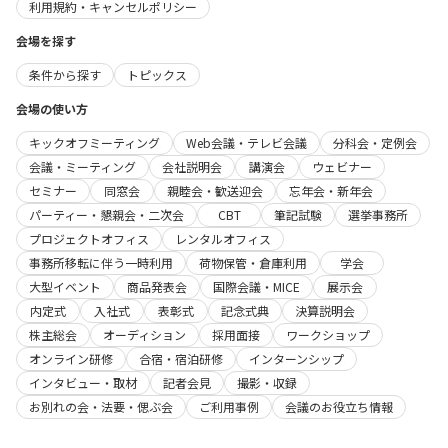
利用規約・キャンセルポリシー
会場を探す
条件から探す
トピックス
会場の使い方
キックオフミーティング
Web会議・テレビ会議
分科会・定例会
会議・ミーティング
会社説明会
講演会
ウェビナー
セミナー
同窓会
親睦会・歓送迎会
忘年会・新年会
パーティー・懇親会・二次会
CBT
筆記試験
選挙事務所
プロジェクトオフィス
レンタルオフィス
事務所移転に伴う一時利用
荷物保管・倉庫利用
学会
大型イベント
商品発表会
国際会議・MICE
展示会
内定式
入社式
表彰式
記念式典
決算説明会
株主総会
オーディション
採用面接
ワークショップ
オンライン研修
合宿・宿泊研修
インターンシップ
インタビュー・取材
記者会見
撮影・収録
お別れの会・法要・偲ぶ会
ご利用事例
会議のお役立ち情報