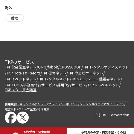
海外
香港
TKPのサービス
/
/
/
/
TKP貸会議室ネット
CIRQ
fabbit
CROSSCOOP
TKPレンタルオフィスネット
/
/
/
/
TKP Hotels & Resorts
TKP研修ネット
TKPウェビナーネット
/
/
/
TKPイベントネット
TKPレンタルネット
TKPパーティー・懇親会ネット
/
/
/
/
TKP FOOD
事務局代行サービス
採用代行サービス
TKPトラベルネット
TKPスター貸会議室
/
/
/
利用規約・キャンセルポリシー
プライバシーポリシー
ソーシャルメディアガイドライン
/
/
運営会社
グループ企業
物件募集
(C) TKP Corporation
予約受付・空室確認
予約済みの方・内覧希望・その他