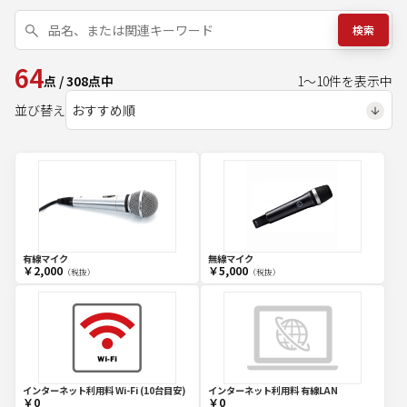
検索
64
点
/
308
点中
1
～
10
件を表示中
並び替え
有線マイク
無線マイク
￥2,000
￥5,000
（税抜）
（税抜）
インターネット利用料 Wi-Fi (10台目安)
インターネット利用料 有線LAN
￥0
￥0