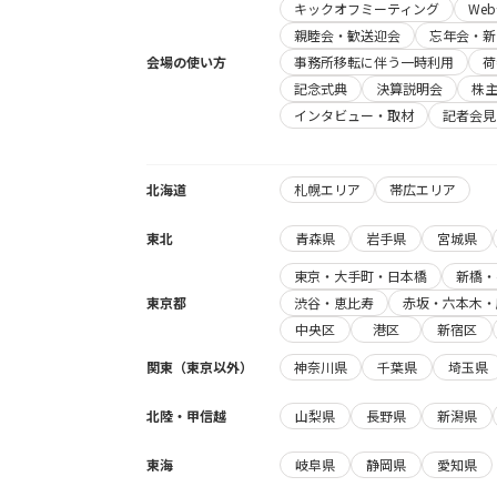
キックオフミーティング
We
親睦会・歓送迎会
忘年会・新
会場の使い方
事務所移転に伴う一時利用
荷
記念式典
決算説明会
株
インタビュー・取材
記者会見
北海道
札幌エリア
帯広エリア
東北
青森県
岩手県
宮城県
東京・大手町・日本橋
新橋・
東京都
渋谷・恵比寿
赤坂・六本木・
中央区
港区
新宿区
関東（東京以外）
神奈川県
千葉県
埼玉県
北陸・甲信越
山梨県
長野県
新潟県
東海
岐阜県
静岡県
愛知県