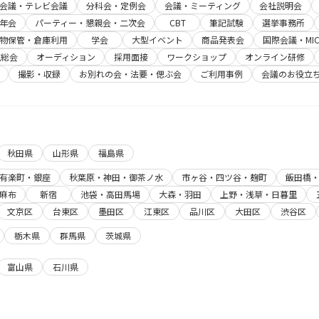
b会議・テレビ会議
分科会・定例会
会議・ミーティング
会社説明会
年会
パーティー・懇親会・二次会
CBT
筆記試験
選挙事務所
物保管・倉庫利用
学会
大型イベント
商品発表会
国際会議・MIC
主総会
オーディション
採用面接
ワークショップ
オンライン研修
撮影・収録
お別れの会・法要・偲ぶ会
ご利用事例
会議のお役立
秋田県
山形県
福島県
有楽町・銀座
秋葉原・神田・御茶ノ水
市ヶ谷・四ツ谷・麹町
飯田橋
麻布
新宿
池袋・高田馬場
大森・羽田
上野・浅草・日暮里
文京区
台東区
墨田区
江東区
品川区
大田区
渋谷区
栃木県
群馬県
茨城県
富山県
石川県