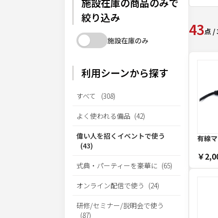
施設在庫の商品のみで
絞り込み
43
点
/
施設在庫のみ
利用シーンから探す
すべて
(
308
)
よく使われる備品
(
42
)
偉い人を招くイベントで使う
有線マ
(
43
)
￥2,0
式典・パーティーを豪華に
(
65
)
オンライン配信で使う
(
24
)
研修/セミナー/説明会で使う
(
87
)