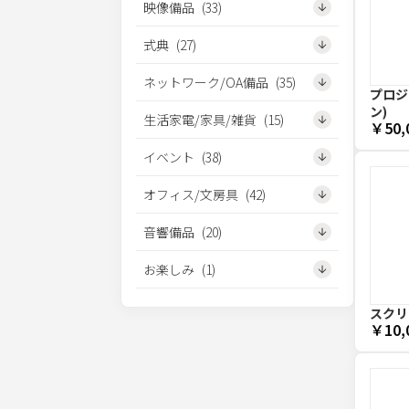
映像備品
(
33
)
式典
(
27
)
ネットワーク/OA備品
(
35
)
プロジェ
ン)
生活家電/家具/雑貨
(
15
)
￥50,
イベント
(
38
)
オフィス/文房具
(
42
)
音響備品
(
20
)
お楽しみ
(
1
)
スクリー
￥10,