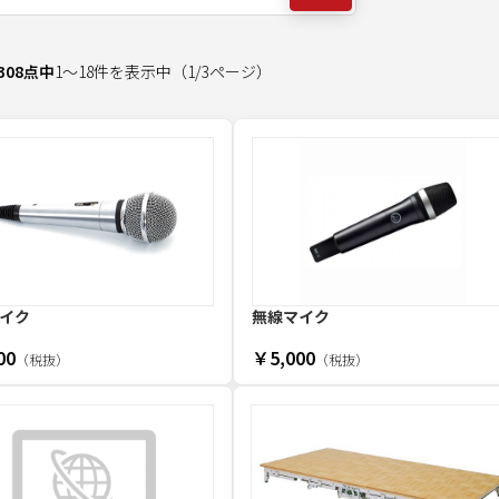
308
点中
1
～
18
件を表示中
（
1
/
3
ページ）
イク
無線マイク
00
￥5,000
（税抜）
（税抜）