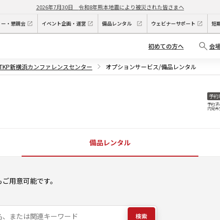
2026年7月30日
令和8年熊本地震により被災された皆さまへ
ィー・懇親会
イベント企画・運営
備品レンタル
ウェビナーサポート
短
初めての方へ
会
TKP新横浜カンファレンスセンター
オプションサービス/備品レンタル
予約
予約済
内見希
備品レンタル
もご用意可能です。
検索