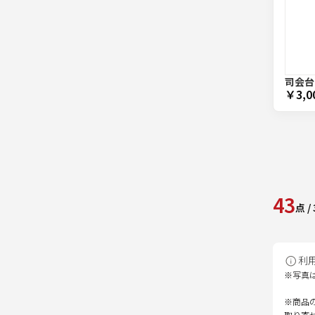
司会台
￥3,0
43
点
/
利
※写真
※商品
取り寄