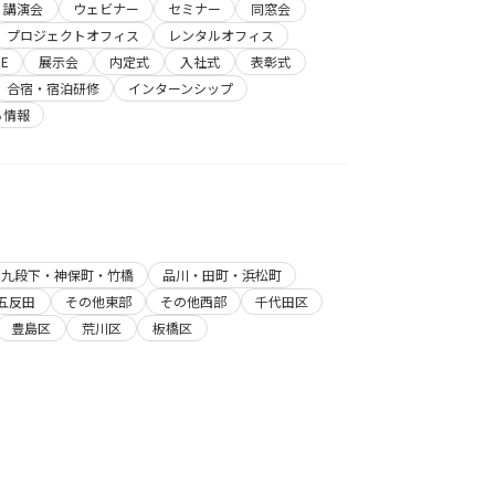
講演会
ウェビナー
セミナー
同窓会
プロジェクトオフィス
レンタルオフィス
E
展示会
内定式
入社式
表彰式
合宿・宿泊研修
インターンシップ
ち情報
・九段下・神保町・竹橋
品川・田町・浜松町
五反田
その他東部
その他西部
千代田区
豊島区
荒川区
板橋区