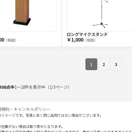
ロングマイクスタンド
00
￥1,000
（税抜）
（税抜）
1
2
3
308
点中
1
～
18
件を表示中
（
1
/
3
ページ）
用規約・キャンセルポリシー
はイメージです。写真と全く同じ品物ではない場合がございます。
の在庫がない場合は取り寄せとなります。
せ商品は上記の金額を上回る場合がございますので、予めご了承いただきますようお