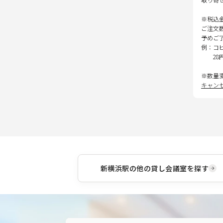
※税込
ご注文
予めご
例：コ
28
※数量
キャン
新横浜駅
の他の貸し会議室を探す