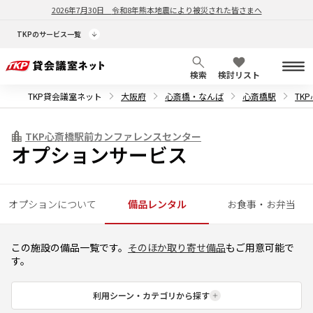
2026年7月30日
令和8年熊本地震により被災された皆さまへ
TKPのサービス一覧
検索
検討リスト
TKP貸会議室ネット
大阪府
心斎橋・なんば
心斎橋駅
TK
TKP心斎橋駅前カンファレンスセンター
オプションサービス
オプションについて
備品レンタル
お食事・お弁当
この施設の備品一覧です。
そのほか取り寄せ備品
もご用意可能で
す。
利用シーン・カテゴリから探す