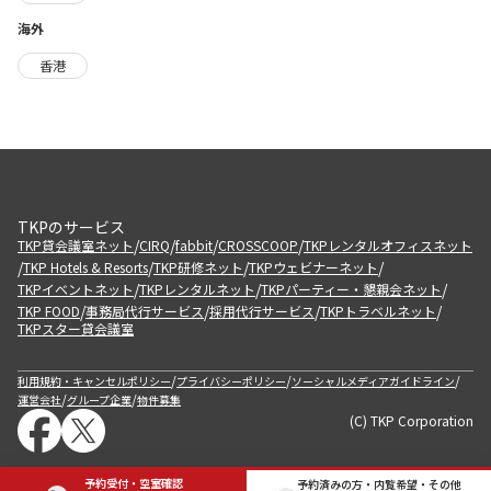
海外
香港
TKPのサービス
/
/
/
/
TKP貸会議室ネット
CIRQ
fabbit
CROSSCOOP
TKPレンタルオフィスネット
/
/
/
/
TKP Hotels & Resorts
TKP研修ネット
TKPウェビナーネット
/
/
/
TKPイベントネット
TKPレンタルネット
TKPパーティー・懇親会ネット
/
/
/
/
TKP FOOD
事務局代行サービス
採用代行サービス
TKPトラベルネット
TKPスター貸会議室
/
/
/
利用規約・キャンセルポリシー
プライバシーポリシー
ソーシャルメディアガイドライン
/
/
運営会社
グループ企業
物件募集
(C) TKP Corporation
予約受付・空室確認
予約済みの方・内覧希望・その他