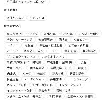
利用規約・キャンセルポリシー
会場を探す
条件から探す
トピックス
会場の使い方
キックオフミーティング
Web会議・テレビ会議
分科会・定例会
会議・ミーティング
会社説明会
講演会
ウェビナー
セミナー
同窓会
親睦会・歓送迎会
忘年会・新年会
パーティー・懇親会・二次会
CBT
筆記試験
選挙事務所
プロジェクトオフィス
レンタルオフィス
事務所移転に伴う一時利用
荷物保管・倉庫利用
学会
大型イベント
商品発表会
国際会議・MICE
展示会
内定式
入社式
表彰式
記念式典
決算説明会
株主総会
オーディション
採用面接
ワークショップ
オンライン研修
合宿・宿泊研修
インターンシップ
インタビュー・取材
記者会見
撮影・収録
お別れの会・法要・偲ぶ会
ご利用事例
会議のお役立ち情報