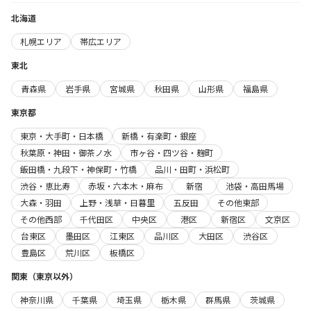
北海道
札幌エリア
帯広エリア
東北
青森県
岩手県
宮城県
秋田県
山形県
福島県
東京都
東京・大手町・日本橋
新橋・有楽町・銀座
秋葉原・神田・御茶ノ水
市ヶ谷・四ツ谷・麹町
飯田橋・九段下・神保町・竹橋
品川・田町・浜松町
渋谷・恵比寿
赤坂・六本木・麻布
新宿
池袋・高田馬場
大森・羽田
上野・浅草・日暮里
五反田
その他東部
その他西部
千代田区
中央区
港区
新宿区
文京区
台東区
墨田区
江東区
品川区
大田区
渋谷区
豊島区
荒川区
板橋区
関東（東京以外）
神奈川県
千葉県
埼玉県
栃木県
群馬県
茨城県