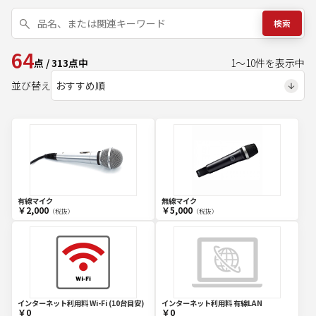
検索
64
点
/
313
点中
1
～
10
件を表示中
並び替え
有線マイク
無線マイク
￥2,000
￥5,000
（税抜）
（税抜）
インターネット利用料 Wi-Fi (10台目安)
インターネット利用料 有線LAN
￥0
￥0