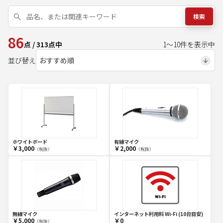
検索
86
点
/
313
点中
1
～
10
件を表示中
並び替え
ホワイトボード
有線マイク
￥3,000
￥2,000
（税抜）
（税抜）
無線マイク
インターネット利用料 Wi-Fi (10台目安)
￥5,000
￥0
（税抜）