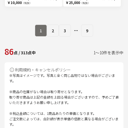
￥10,000
￥25,000
（税抜）
（税抜）
1
2
3
9
More pages
86
点
/
313
点中
1
～
10
件を表示中
利用規約・キャンセルポリシー
※写真はイメージです。写真と全く同じ品物ではない場合がございま
す。
※商品の在庫がない場合は取り寄せとなります。
取り寄せ商品は上記の金額を上回る場合がございますので、予めご了承
いただきますようお願い申し上げます。
※税込金額については、1商品あたりの単価となります。
ご注文数によっては、合計額が表示単価の倍数と異なる場合がございま
す。