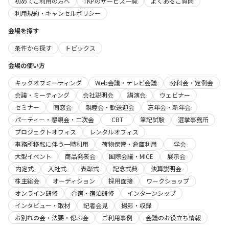
初めてご利用の方へ
TKPのサービス一覧
よくあるご質問
利用規約・キャンセルポリシー
会場を探す
条件から探す
トピックス
会場の使い方
キックオフミーティング
Web会議・テレビ会議
分科会・定例会
会議・ミーティング
会社説明会
講演会
ウェビナー
セミナー
同窓会
親睦会・歓送迎会
忘年会・新年会
パーティー・懇親会・二次会
CBT
筆記試験
選挙事務所
プロジェクトオフィス
レンタルオフィス
事務所移転に伴う一時利用
荷物保管・倉庫利用
学会
大型イベント
商品発表会
国際会議・MICE
展示会
内定式
入社式
表彰式
記念式典
決算説明会
株主総会
オーディション
採用面接
ワークショップ
オンライン研修
合宿・宿泊研修
インターンシップ
インタビュー・取材
記者会見
撮影・収録
お別れの会・法要・偲ぶ会
ご利用事例
会議のお役立ち情報