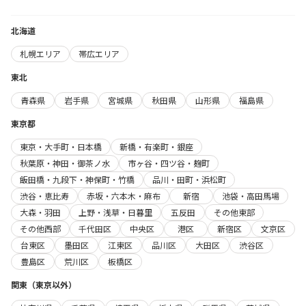
北海道
札幌エリア
帯広エリア
東北
青森県
岩手県
宮城県
秋田県
山形県
福島県
東京都
東京・大手町・日本橋
新橋・有楽町・銀座
秋葉原・神田・御茶ノ水
市ヶ谷・四ツ谷・麹町
飯田橋・九段下・神保町・竹橋
品川・田町・浜松町
渋谷・恵比寿
赤坂・六本木・麻布
新宿
池袋・高田馬場
大森・羽田
上野・浅草・日暮里
五反田
その他東部
その他西部
千代田区
中央区
港区
新宿区
文京区
台東区
墨田区
江東区
品川区
大田区
渋谷区
豊島区
荒川区
板橋区
関東（東京以外）