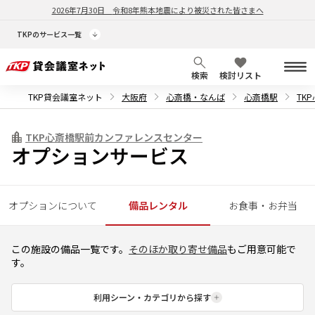
2026年7月30日
令和8年熊本地震により被災された皆さまへ
TKPのサービス一覧
検索
検討リスト
TKP貸会議室ネット
大阪府
心斎橋・なんば
心斎橋駅
TK
TKP心斎橋駅前カンファレンスセンター
オプションサービス
オプションについて
備品レンタル
お食事・お弁当
この施設の備品一覧です。
そのほか取り寄せ備品
もご用意可能で
す。
利用シーン・カテゴリから探す