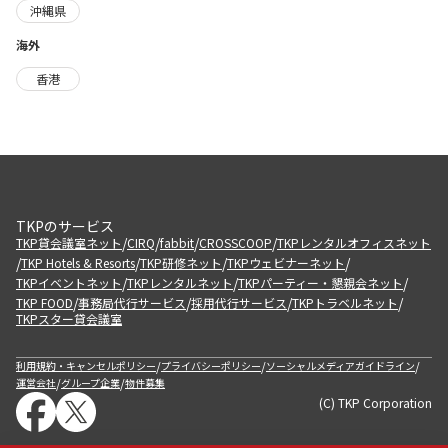
沖縄県
海外
香港
TKPのサービス
/
/
/
/
TKP貸会議室ネット
CIRQ
fabbit
CROSSCOOP
TKPレンタルオフィスネット
/
/
/
/
TKP Hotels & Resorts
TKP研修ネット
TKPウェビナーネット
/
/
/
TKPイベントネット
TKPレンタルネット
TKPパーティー・懇親会ネット
/
/
/
/
TKP FOOD
事務局代行サービス
採用代行サービス
TKPトラベルネット
TKPスター貸会議室
/
/
/
利用規約・キャンセルポリシー
プライバシーポリシー
ソーシャルメディアガイドライン
/
/
運営会社
グループ企業
物件募集
(C) TKP Corporation