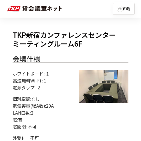
印刷
TKP新宿カンファレンスセンター
ミーティングルーム6F
会場仕様
ホワイトボード
:
1
高速無料Wi-Fi
:
1
電源タップ
:
2
個別空調:なし

電気容量(総A数):20A

LAN口数:2

窓:有

外受付：不可