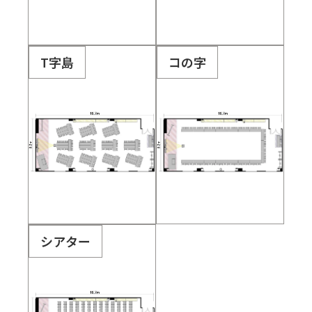
T字島
コの字
シアター