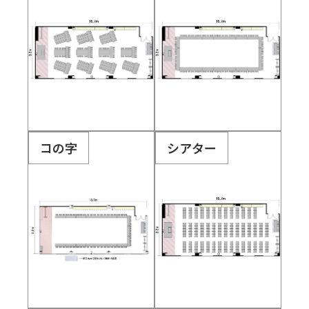
コの字
シアター