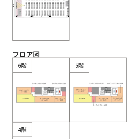
フロア図
6階
5階
4階