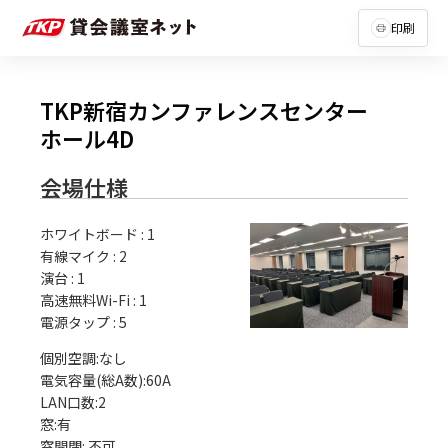
印刷
TKP新宿カンファレンスセンター
ホール4D
会場仕様
ホワイトボード
:
1
有線マイク
:
2
演台
:
1
高速無料Wi-Fi
:
1
電源タップ
:
5
個別空調:なし

電気容量(総A数):60A

LAN口数:2

窓:有
