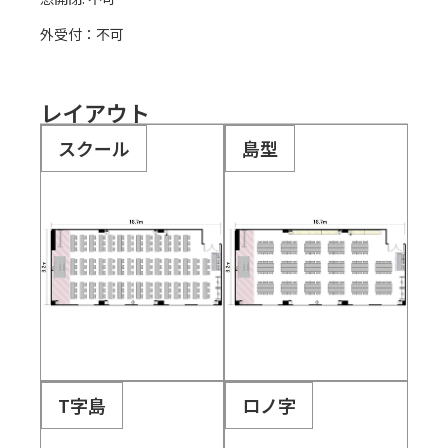
外受付：不可
レイアウト
スクール
島型
T字島
ロノ字