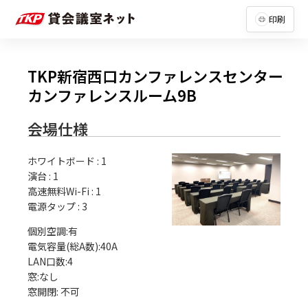
印刷
TKP新宿西口カンファレンスセンター
カンファレンスルーム9B
会場仕様
ホワイトボード
:
1
演台
:
1
高速無料Wi-Fi
:
1
電源タップ
:
3
個別空調:有

電気容量(総A数):40A

LAN口数:4

窓:なし
