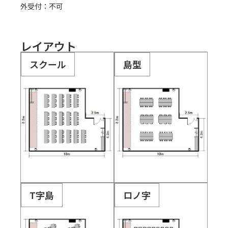
外受付：不可
レイアウト
スクール
島型
T字島
ロノ字