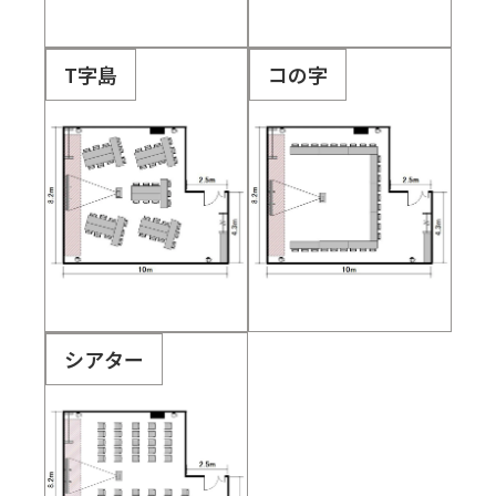
T字島
コの字
シアター