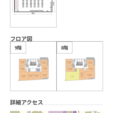
フロア図
9階
8階
詳細アクセス