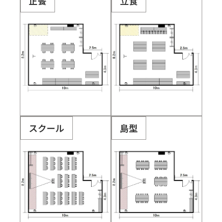
正餐
立食
スクール
島型