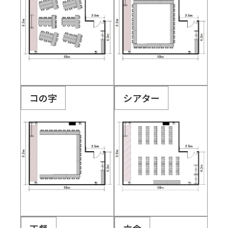
コの字
シアター