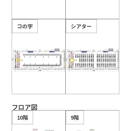
コの字
シアター
フロア図
10階
9階