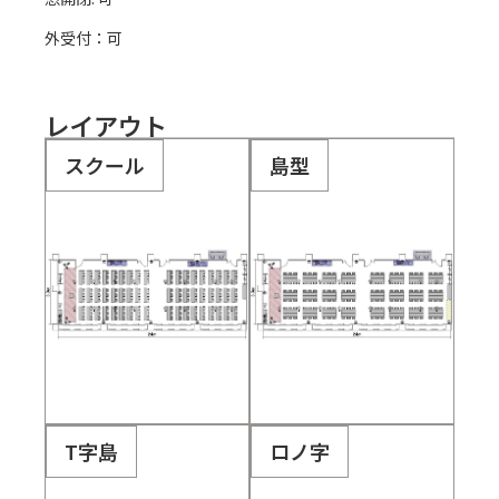
外受付：可
レイアウト
スクール
島型
T字島
ロノ字