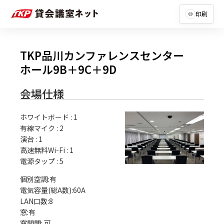
印刷
TKP品川カンファレンスセンター
ホール9B＋9C＋9D
会場仕様
ホワイトボード
:
1
有線マイク
:
2
演台
:
1
高速無料Wi-Fi
:
1
電源タップ
:
5
個別空調:有

電気容量(総A数):60A

LAN口数:8

窓:有
