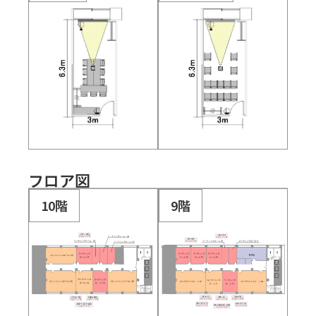
フロア図
10階
9階