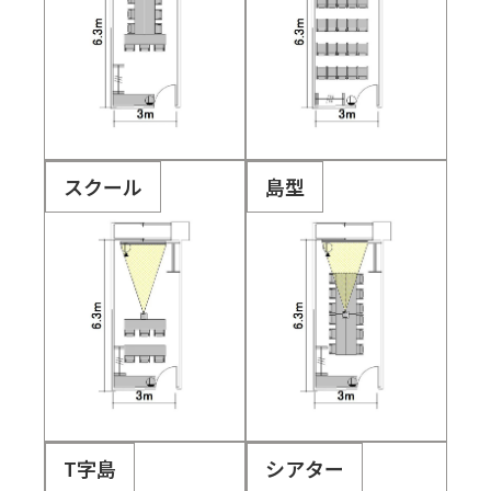
スクール
島型
T字島
シアター