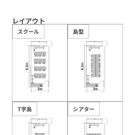
レイアウト
スクール
島型
T字島
シアター