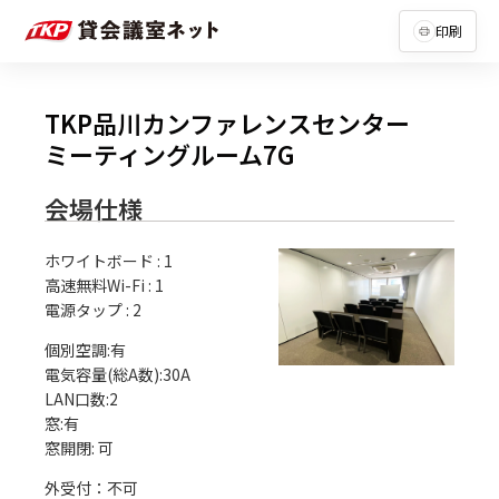
印刷
TKP品川カンファレンスセンター
ミーティングルーム7G
会場仕様
ホワイトボード
:
1
高速無料Wi-Fi
:
1
電源タップ
:
2
個別空調:有

電気容量(総A数):30A

LAN口数:2

窓:有

外受付：不可