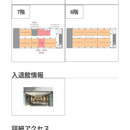
7階
6階
入退館情報
詳細アクセス