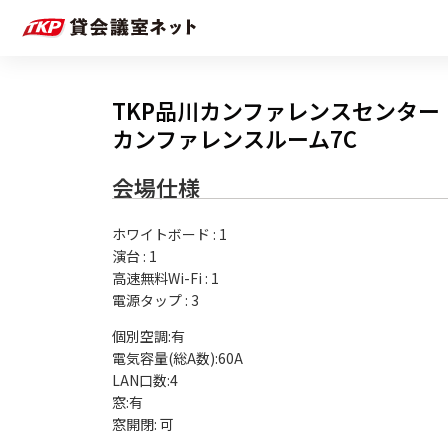
TKP品川カンファレンスセンター
カンファレンスルーム7C
会場仕様
ホワイトボード
:
1
演台
:
1
高速無料Wi-Fi
:
1
電源タップ
:
3
個別空調:有

電気容量(総A数):60A

LAN口数:4

窓:有
