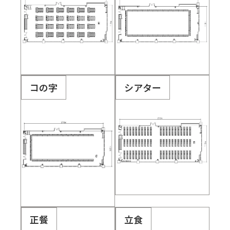
コの字
シアター
正餐
立食