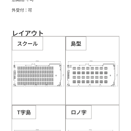
外受付：可
レイアウト
スクール
島型
T字島
ロノ字