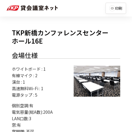
印刷
TKP新橋カンファレンスセンター
ホール16E
会場仕様
ホワイトボード
:
1
有線マイク
:
2
演台
:
1
高速無料Wi-Fi
:
1
電源タップ
:
5
個別空調:有

電気容量(総A数):200A

LAN口数:3

窓:有
