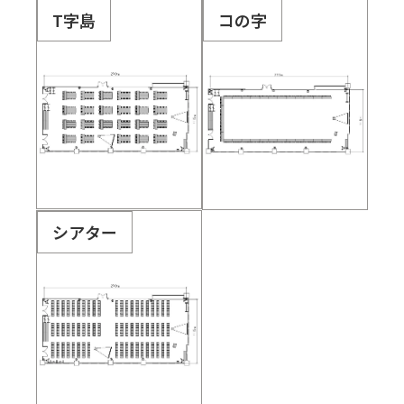
T字島
コの字
シアター