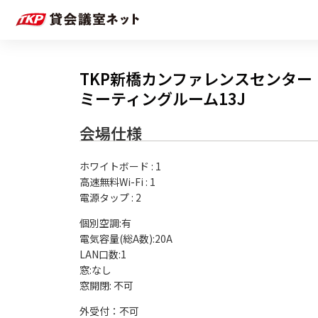
TKP新橋カンファレンスセンター
ミーティングルーム13J
会場仕様
ホワイトボード
:
1
高速無料Wi-Fi
:
1
電源タップ
:
2
個別空調:有

電気容量(総A数):20A

LAN口数:1

窓:なし

外受付：不可