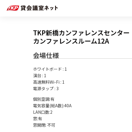
TKP新橋カンファレンスセンター
カンファレンスルーム12A
会場仕様
ホワイトボード
:
1
演台
:
1
高速無料Wi-Fi
:
1
電源タップ
:
3
個別空調:有

電気容量(総A数):40A

LAN口数:2

窓:有
