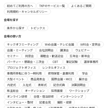
初めてご利用の方へ
TKPのサービス一覧
よくあるご質問
利用規約・キャンセルポリシー
会場を探す
条件から探す
トピックス
会場の使い方
キックオフミーティング
Web会議・テレビ会議
分科会・定例会
会議・ミーティング
会社説明会
講演会
ウェビナー
セミナー
同窓会
親睦会・歓送迎会
忘年会・新年会
パーティー・懇親会・二次会
CBT
筆記試験
選挙事務所
プロジェクトオフィス
レンタルオフィス
事務所移転に伴う一時利用
荷物保管・倉庫利用
学会
大型イベント
商品発表会
国際会議・MICE
展示会
内定式
入社式
表彰式
記念式典
決算説明会
株主総会
オーディション
採用面接
ワークショップ
オンライン研修
合宿・宿泊研修
インターンシップ
インタビュー・取材
記者会見
撮影・収録
お別れの会・法要・偲ぶ会
ご利用事例
会議のお役立ち情報