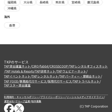
福岡県
大分県
長崎県
熊本県
宮崎県
鹿児島県
沖縄県
海外
香港
TKPのサービス
/
/
/
/
TKP貸会議室ネット
CIRQ
fabbit
CROSSCOOP
TKPレンタルオフィスネット
/
/
/
/
TKP Hotels & Resorts
TKP研修ネット
TKPウェビナーネット
/
/
/
TKPイベントネット
TKPレンタルネット
TKPパーティー・懇親会ネット
/
/
/
/
TKP FOOD
事務局代行サービス
採用代行サービス
TKPトラベルネット
TKPスター貸会議室
/
/
/
利用規約・キャンセルポリシー
プライバシーポリシー
ソーシャルメディアガイドライン
/
/
運営会社
グループ企業
物件募集
(C) TKP Corporation