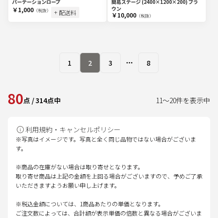
パーテーションロープ
簡易ステージ (2400×1200×200) ブラ
ウン
￥1,000
（税抜）
+ 配送料
￥10,000
（税抜）
1
2
3
8
More pages
80
点
/
314
点中
11
～
20
件を表示中
利用規約・キャンセルポリシー
※写真はイメージです。写真と全く同じ品物ではない場合がございま
す。
※商品の在庫がない場合は取り寄せとなります。
取り寄せ商品は上記の金額を上回る場合がございますので、予めご了承
いただきますようお願い申し上げます。
※税込金額については、1商品あたりの単価となります。
ご注文数によっては、合計額が表示単価の倍数と異なる場合がございま