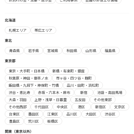
北海道
札幌エリア
帯広エリア
東北
青森県
岩手県
宮城県
秋田県
山形県
福島県
東京都
東京・大手町・日本橋
新橋・有楽町・銀座
秋葉原・神田・御茶ノ水
市ヶ谷・四ツ谷・麹町
飯田橋・九段下・神保町・竹橋
品川・田町・浜松町
渋谷・恵比寿
赤坂・六本木・麻布
新宿
池袋・高田馬場
大森・羽田
上野・浅草・日暮里
五反田
その他東部
その他西部
千代田区
中央区
港区
新宿区
文京区
台東区
墨田区
江東区
品川区
大田区
渋谷区
豊島区
荒川区
板橋区
関東（東京以外）