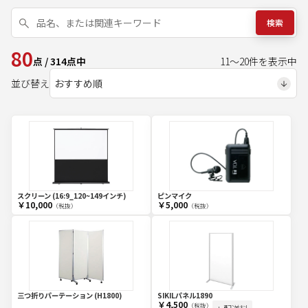
検索
80
点
/
314
点中
11
～
20
件を表示中
並び替え
スクリーン (16:9_120~149インチ)
ピンマイク
￥10,000
￥5,000
（税抜）
（税抜）
三つ折りパーテーション (H1800)
SIKILパネル1890
￥4,500
（税抜）