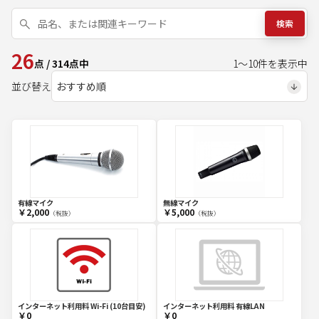
検索
26
点
/
314
点中
1
～
10
件を表示中
並び替え
有線マイク
無線マイク
￥2,000
￥5,000
（税抜）
（税抜）
インターネット利用料 Wi-Fi (10台目安)
インターネット利用料 有線LAN
￥0
￥0