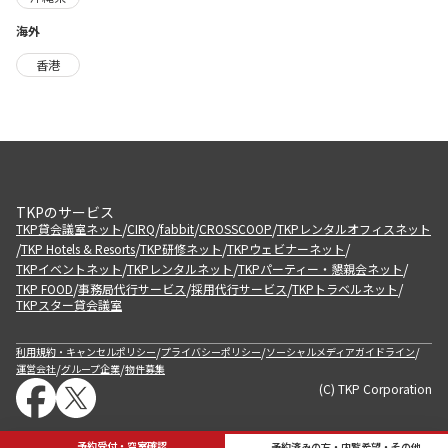
海外
香港
TKPのサービス
/
/
/
/
TKP貸会議室ネット
CIRQ
fabbit
CROSSCOOP
TKPレンタルオフィスネット
/
/
/
/
TKP Hotels & Resorts
TKP研修ネット
TKPウェビナーネット
/
/
/
TKPイベントネット
TKPレンタルネット
TKPパーティー・懇親会ネット
/
/
/
/
TKP FOOD
事務局代行サービス
採用代行サービス
TKPトラベルネット
TKPスター貸会議室
/
/
/
利用規約・キャンセルポリシー
プライバシーポリシー
ソーシャルメディアガイドライン
/
/
運営会社
グループ企業
物件募集
(C) TKP Corporation
予約受付・空室確認
予約済みの方・内覧希望・その他