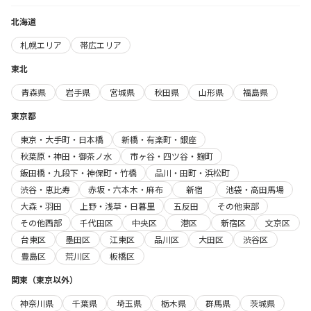
北海道
札幌エリア
帯広エリア
東北
青森県
岩手県
宮城県
秋田県
山形県
福島県
東京都
東京・大手町・日本橋
新橋・有楽町・銀座
秋葉原・神田・御茶ノ水
市ヶ谷・四ツ谷・麹町
飯田橋・九段下・神保町・竹橋
品川・田町・浜松町
渋谷・恵比寿
赤坂・六本木・麻布
新宿
池袋・高田馬場
大森・羽田
上野・浅草・日暮里
五反田
その他東部
その他西部
千代田区
中央区
港区
新宿区
文京区
台東区
墨田区
江東区
品川区
大田区
渋谷区
豊島区
荒川区
板橋区
関東（東京以外）
神奈川県
千葉県
埼玉県
栃木県
群馬県
茨城県