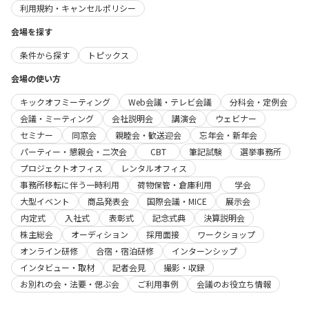
利用規約・キャンセルポリシー
会場を探す
条件から探す
トピックス
会場の使い方
キックオフミーティング
Web会議・テレビ会議
分科会・定例会
会議・ミーティング
会社説明会
講演会
ウェビナー
セミナー
同窓会
親睦会・歓送迎会
忘年会・新年会
パーティー・懇親会・二次会
CBT
筆記試験
選挙事務所
プロジェクトオフィス
レンタルオフィス
事務所移転に伴う一時利用
荷物保管・倉庫利用
学会
大型イベント
商品発表会
国際会議・MICE
展示会
内定式
入社式
表彰式
記念式典
決算説明会
株主総会
オーディション
採用面接
ワークショップ
オンライン研修
合宿・宿泊研修
インターンシップ
インタビュー・取材
記者会見
撮影・収録
お別れの会・法要・偲ぶ会
ご利用事例
会議のお役立ち情報