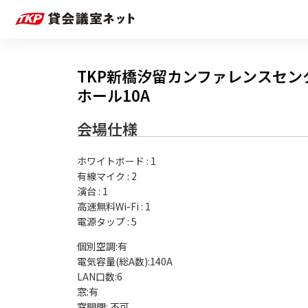
TKP新橋汐留カンファレンスセン
ホール10A
会場仕様
ホワイトボード
:
1
有線マイク
:
2
演台
:
1
高速無料Wi-Fi
:
1
電源タップ
:
5
個別空調:有

電気容量(総A数):140A

LAN口数:6

窓:有
