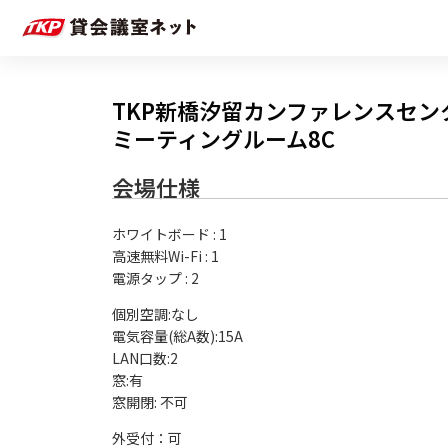
TKP新橋汐留カンファレンスセン
ミーティングルーム8C
会場仕様
ホワイトボード
:
1
高速無料Wi-Fi
:
1
電源タップ
:
2
個別空調:なし

電気容量(総A数):15A

LAN口数:2

窓:有

外受付：可