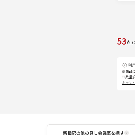
53
点
/
利
※商品
※数量
キャン
新橋駅
の他の貸し会議室を探す