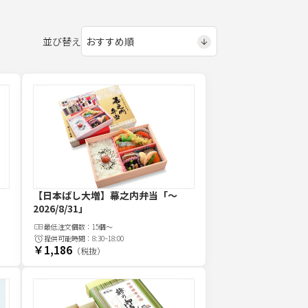
並び替え
【日本ばし大増】幕之内弁当
「～
2026/8/31」
最低注文
個
数：
15個～
提供可能時間：
8:30~18:00
￥1,186
（税抜）