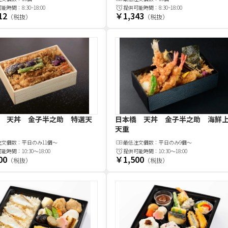
可能時間：
8:30~18:00
提供可能時間：
8:30~18:00
12
￥1,343
（税抜）
（税抜）
 天丼 金子半之助 特選天
日本橋 天丼 金子半之助 海鮮
天重
注文
個
数：
平日のみ11個～
最低注文
個
数：
平日のみ9個～
可能時間：
10:30～18:00
提供可能時間：
10:30～18:00
00
￥1,500
（税抜）
（税抜）