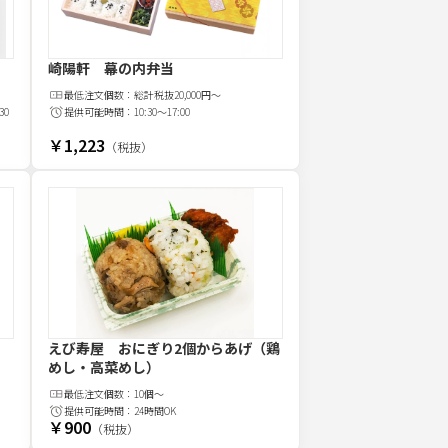
崎陽軒 幕の内弁当
最低注文
個
数：
総計税抜20,000円～
30
提供可能時間：
10:30～17:00
￥1,223
（税抜）
えび寿屋 おにぎり2個からあげ（鶏
めし・高菜めし）
最低注文
個
数：
10個～
提供可能時間：
24時間OK
￥900
（税抜）