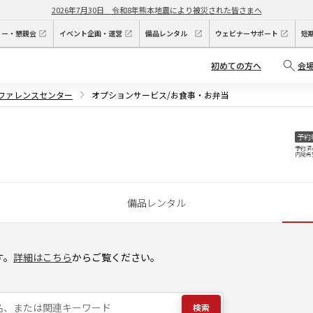
2026年7月30日
令和8年熊本地震により被災された皆さまへ
ィー・懇親会
イベント企画・運営
備品レンタル
ウェビナーサポート
短
初めての方へ
会
ンファレンスセンター
オプションサービス/お食事・お弁当
予約
予約済
内見希
備品レンタル
す。
詳細はこちら
からご覧ください。
検索