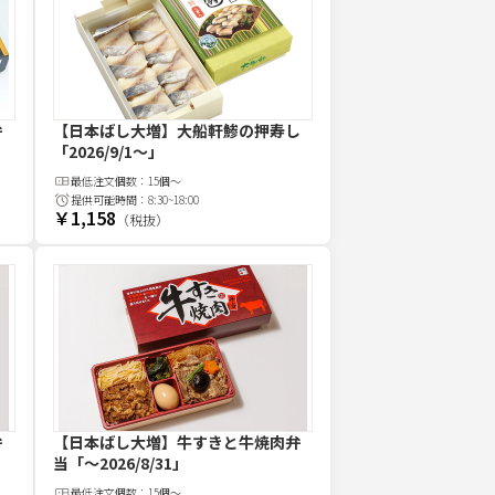
弁
【日本ばし大増】大船軒鯵の押寿し
「2026/9/1～」
最低注文
個
数：
15個～
提供可能時間：
8:30~18:00
￥1,158
（税抜）
弁
【日本ばし大増】牛すきと牛焼肉弁
当
「～2026/8/31」
最低注文
個
数：
15個～