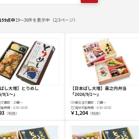
159
点中
19
～
36
件を表示中
（
2
/
3
ページ）
ばし大増】とりめし
【日本ばし大増】幕之内弁当
6/9/1～」
「2026/9/1～」
注文
個
数：
20個～
最低注文
個
数：
15個～
可能時間：
8:30~18:00
提供可能時間：
8:30~18:00
93
￥1,204
（税抜）
（税抜）