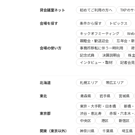
貸会議室ネット
初めてご利用の方へ
TKPの
会場を探す
条件から探す
トピックス
キックオフミーティング
We
親睦会・歓送迎会
忘年会・新
会場の使い方
事務所移転に伴う一時利用
荷
記念式典
決算説明会
株
インタビュー・取材
記者会見
北海道
札幌エリア
帯広エリア
東北
青森県
岩手県
宮城県
東京・大手町・日本橋
新橋・
東京都
渋谷・恵比寿
赤坂・六本木・
中央区
港区
新宿区
関東（東京以外）
神奈川県
千葉県
埼玉県