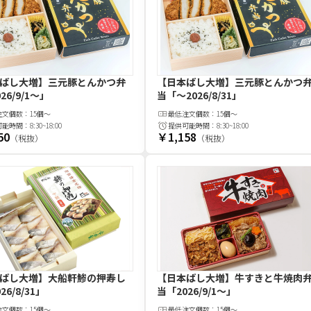
ばし大増】三元豚とんかつ弁
【日本ばし大増】三元豚とんかつ
26/9/1～」
当
「～2026/8/31」
注文
個
数：
15個～
最低注文
個
数：
15個～
可能時間：
8:30~18:00
提供可能時間：
8:30~18:00
50
￥1,158
（税抜）
（税抜）
ばし大増】大船軒鯵の押寿し
【日本ばし大増】牛すきと牛焼肉
26/8/31」
当
「2026/9/1～」
注文
個
数：
15個～
最低注文
個
数：
15個～