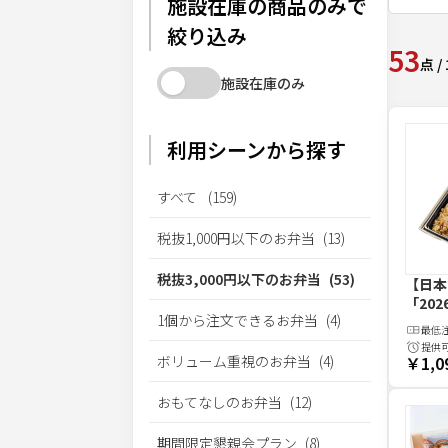
施設在庫の商品のみで
絞り込み
53
点
/
施設在庫のみ
利用シーンから探す
すべて
(
159
)
税抜1,000円以下のお弁当
(
13
)
税抜3,000円以下のお弁当
(
53
)
【日本
「202
1個から注文できるお弁当
(
4
)
最低
提供
ボリューム重視のお弁当
(
4
)
￥1,0
おもてなしのお弁当
(
12
)
期間限定懇親会プラン
(
8
)