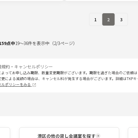
1
2
3
159
点中
19
～
36
件を表示中
（
2
/
3
ページ）
用規約・キャンセルポリシー
によってお申し込み期限、数量変更期限がございます。期限を過ぎた場合のご依頼は
変更による減額の場合は、キャンセル料が発生する場合がございます。詳細はTKP
セルポリシーをみる
港区
の他の貸し会議室を探す