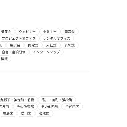
講演会
ウェビナー
セミナー
同窓会
プロジェクトオフィス
レンタルオフィス
E
展示会
内定式
入社式
表彰式
合宿・宿泊研修
インターンシップ
ち情報
・九段下・神保町・竹橋
品川・田町・浜松町
五反田
その他東部
その他西部
千代田区
豊島区
荒川区
板橋区