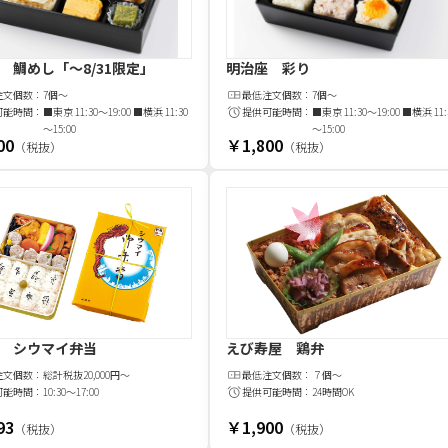
 鯛めし
「～8/31限定」
明治座 彩り
注文
個
数：
7個～
最低注文
個
数：
7個～
可能時間：
■東京 11:30～19:00 ■横浜 11:30
提供可能時間：
■東京 11:30～19:00 ■横浜 11:
～15:00
～15:00
00
￥1,800
（税抜）
（税抜）
 シウマイ弁当
えび寿屋 鶏弁
注文
個
数：
総計税抜20,000円～
最低注文
個
数：
７個～
可能時間：
10:30～17:00
提供可能時間：
24時間OK
93
￥1,900
（税抜）
（税抜）