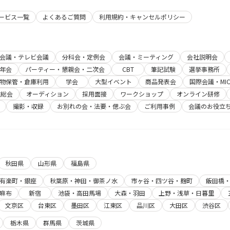
サービス一覧
よくあるご質問
利用規約・キャンセルポリシー
b会議・テレビ会議
分科会・定例会
会議・ミーティング
会社説明会
年会
パーティー・懇親会・二次会
CBT
筆記試験
選挙事務所
物保管・倉庫利用
学会
大型イベント
商品発表会
国際会議・MIC
主総会
オーディション
採用面接
ワークショップ
オンライン研修
撮影・収録
お別れの会・法要・偲ぶ会
ご利用事例
会議のお役立
秋田県
山形県
福島県
有楽町・銀座
秋葉原・神田・御茶ノ水
市ヶ谷・四ツ谷・麹町
飯田橋
麻布
新宿
池袋・高田馬場
大森・羽田
上野・浅草・日暮里
文京区
台東区
墨田区
江東区
品川区
大田区
渋谷区
栃木県
群馬県
茨城県