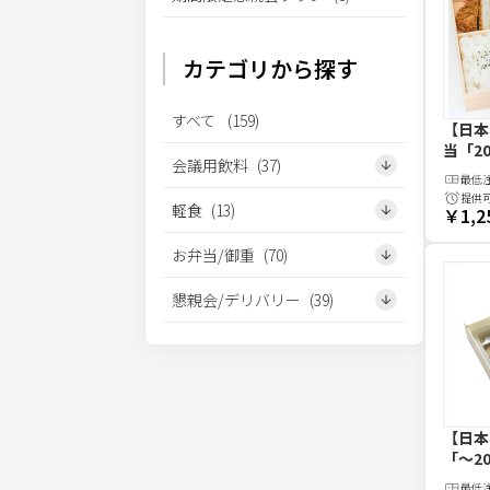
カテゴリから探す
すべて
(
159
)
【日本
当
「20
会議用飲料
(
37
)
最低
提供
軽食
(
13
)
￥1,2
お弁当/御重
(
70
)
懇親会/デリバリー
(
39
)
【日本
「～20
最低