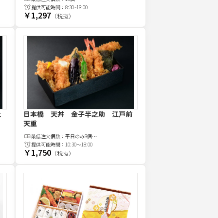
提供可能時間：
8:30~18:00
￥1,297
（税抜）
上
日本橋 天丼 金子半之助 江戸前
天重
最低注文
個
数：
平日のみ8個～
提供可能時間：
10:30～18:00
￥1,750
（税抜）