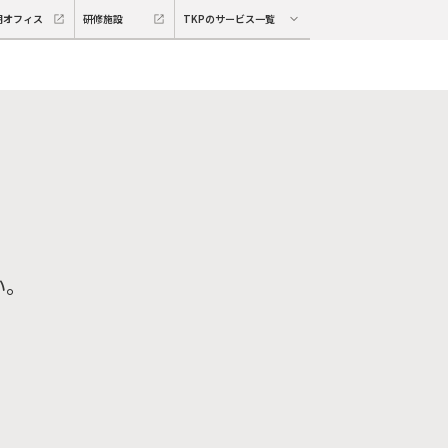
期オフィス
研修施設
TKPのサービス一覧
い。