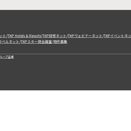
/
/
/
/
ット
TKP Hotels & Resorts
TKP研修ネット
TKPウェビナーネット
TKPイベントネ
/
トラベルネット
TKPスター貸会議室
物件募集
/
ループ企業