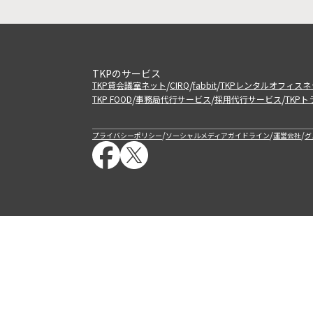
TKPのサービス
/
/
/
TKP貸会議室ネット
CIRQ
fabbit
TKPレンタルオフィスネ
/
/
/
TKP FOOD
事務局代行サービス
採用代行サービス
TKP
/
/
/
プライバシーポリシー
ソーシャルメディアガイドライン
運営会社
グ