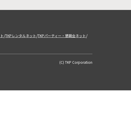
/
/
/
ット
TKPレンタルネット
TKPパーティー・懇親会ネット
(C) TKP Corporation