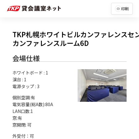
印刷
TKP札幌ホワイトビルカンファレンスセ
カンファレンスルーム6D
会場仕様
ホワイトボード
:
1
演台
:
1
電源タップ
:
3
個別空調:有

電気容量(総A数):80A

LAN口数:1

窓:有

外受付：可