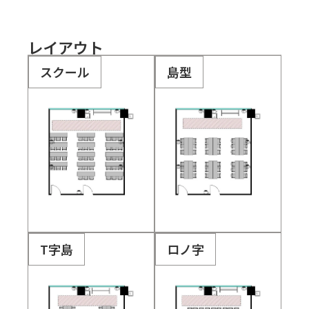
レイアウト
スクール
島型
T字島
ロノ字