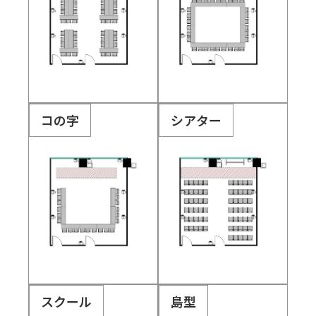
コの字
シアター
スクール
島型