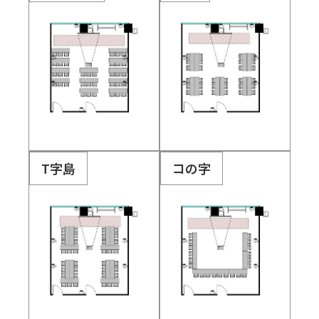
T字島
コの字