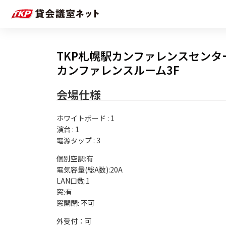
TKP札幌駅カンファレンスセンタ
カンファレンスルーム3F
会場仕様
ホワイトボード
:
1
演台
:
1
電源タップ
:
3
個別空調:有

電気容量(総A数):20A

LAN口数:1

窓:有

外受付：可