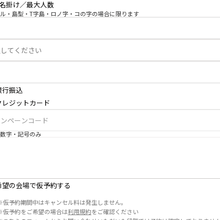
3名掛け／最大人数
ル・島型・T字島・ロノ字・コの字の場合に限ります
銀行振込
クレジットカード
数字・記号のみ
希望の会場で仮予約する
※
仮予約期間中はキャンセル料は発生しません。
※
仮予約をご希望の場合は
利用規約
をご確認ください