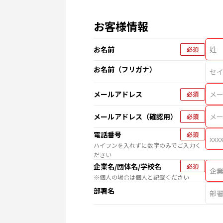
お客様情報
お名前
必須
お名前（フリガナ）
メールアドレス
必須
メールアドレス（確認用）
必須
電話番号
必須
ハイフンを入れずに数字のみでご入力く
ださい
企業名/団体名/学校名
必須
※個人の場合は個人と記載ください
部署名