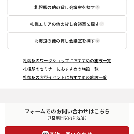
で、宿泊研修や出張時の宿泊手配
ベント広場から徒歩1分の立地で、
札幌駅
の他の貸し会議室を探す
もできます。
控室や衣装替えスペース、イベン
ト本部としての利用にも対応可能
です。 6階には176㎡と20㎡規模の
札幌エリア
の他の貸し会議室を探す
会場もあり、ハイブリッド型WEB
セミナーのメイン会場としても適
しています。
北海道
の他の貸し会議室を探す
札幌駅
の
ワークショップ
におすすめの施設一覧
札幌駅
の
セミナー
におすすめの施設一覧
札幌駅
の
大型イベント
におすすめの施設一覧
フォームでのお問い合わせはこちら
（1営業日以内に返答）