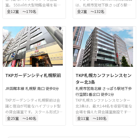
室。 550㎡の大型物販会場を有
は、札幌市営地下鉄さっぽろ駅直
し、地下鉄大通駅地下直結で天候
結の会議室施設です。 札幌の中心
全
12
室
〜170名
全
2
室
〜132名
に左右されません。 イベントスペ
部に位置しており講演会、セミナ
ース、レセプション、ミーティン
ー、研修、に最適です。同フロア
グ、懇親会、パーティーなど、
には1か月から1年の短期プロジェ
様々な利用シーンに対応可能で
クトオフィスとしてもご利用可能
す。 他にも各種イベントに最適な
な「fabbit札幌駅南口」も併設し
多目的ホールを様々なバリエーシ
ております。
ョンでご用意しています。
TKPガーデンシティ札幌駅前
TKP札幌カンファレンスセン
ター北3条
JR函館本線 札幌駅 南口 徒歩8分
札幌市営南北線 さっぽろ駅地下歩
行空間1番出口 徒歩1分
TKPガーデンシティ札幌駅前は会
TKP札幌カンファレンスセンター
議と宿泊が可能なハイブリッド型
北3条は、最大144名を収容可能な
の貸会議室です。スクール形式3名
会場を備えた貸会議室施設です。7
掛けで最大165名収容できる会議
階には60㎡前後の会場が4室あ
全
25
室
〜140名
全
11
室
〜180名
室を多数用意しています。約200㎡
り、採用面接や国家試験面接を同
の会場は展示会や懇親会にも適し
規模の会場で同一フロア内にて実
ています。6階以上はアパホテル
施できます。 赤れんがテラスのイ