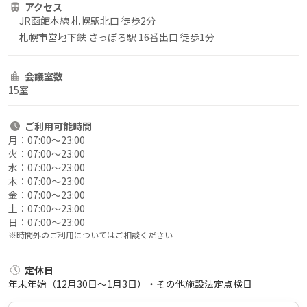
アクセス
JR函館本線 札幌駅北口 徒歩2分
札幌市営地下鉄 さっぽろ駅 16番出口 徒歩1分
会議室数
15室
ご利用
可能時間
月：
07:00〜23:00
火：
07:00〜23:00
水：
07:00〜23:00
木：
07:00〜23:00
金：
07:00〜23:00
土：
07:00〜23:00
日：
07:00〜23:00
※時間外のご利用についてはご相談ください
定休日
年末年始（12月30日～1月3日）・その他施設法定点検日