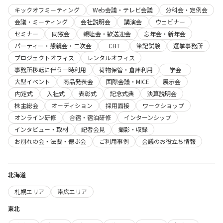
キックオフミーティング
Web会議・テレビ会議
分科会・定例会
会議・ミーティング
会社説明会
講演会
ウェビナー
セミナー
同窓会
親睦会・歓送迎会
忘年会・新年会
パーティー・懇親会・二次会
CBT
筆記試験
選挙事務所
プロジェクトオフィス
レンタルオフィス
事務所移転に伴う一時利用
荷物保管・倉庫利用
学会
大型イベント
商品発表会
国際会議・MICE
展示会
内定式
入社式
表彰式
記念式典
決算説明会
株主総会
オーディション
採用面接
ワークショップ
オンライン研修
合宿・宿泊研修
インターンシップ
インタビュー・取材
記者会見
撮影・収録
お別れの会・法要・偲ぶ会
ご利用事例
会議のお役立ち情報
北海道
札幌エリア
帯広エリア
東北