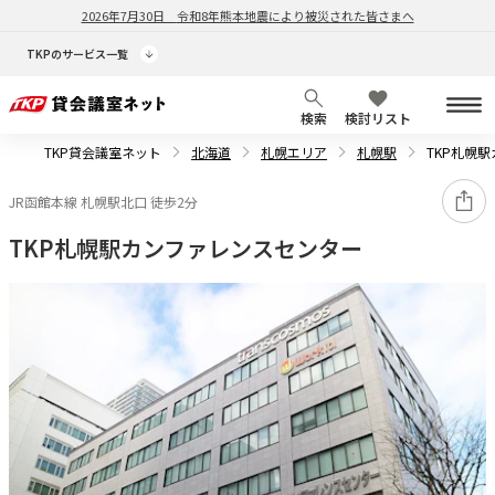
2026年7月30日
令和8年熊本地震により被災された皆さまへ
TKPのサービス一覧
検索
検討リスト
TKP貸会議室ネット
北海道
札幌エリア
札幌駅
TKP札幌
JR函館本線 札幌駅北口 徒歩2分
TKP札幌駅カンファレンスセンター