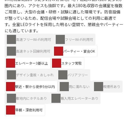
圏内にあり、アクセスも抜群です。最大180名収容の会議室を複数
ご用意し、大型の会議・研修・試験に適した環境です。防音設備
が整っているため、配信会場や試験会場としての利用に最適で
す。全室LEDライトを採用した明るい空間で、懇親会やパーティー
にも適しています。
高速フリーWi-Fi利用可
フリーWi-Fi利用可
高速ネット回線利用可
パーティー・宴会OK
エレベーター3基以上
スタッフ常駐
デザイン重視・おしゃれ
バリアフリー
駅近・駅から徒歩5分以内
雨に濡れない
喫煙所あり
敷地内にホテルあり
搬入用エレベーターあり
早朝・深夜利用可