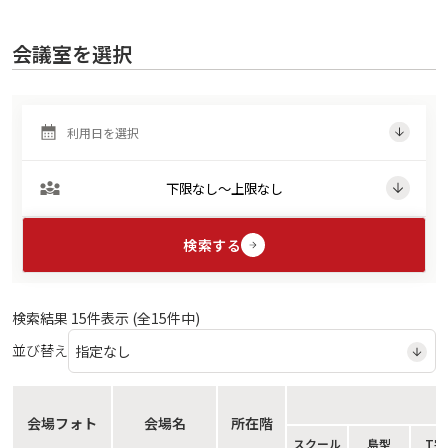
会議室を選択
検索する
検索結果
15
件表示 (全
15
件中)
並び替え
会場フォト
会場名
所在階
スクール
島型
T字