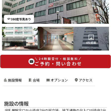
360度写真あり
4
枚掲載
24時間受付・相談無料
ご予約・問い合わせ
施設情報
会場
オプション
アクセス
施設の情報
JR札幌駅北口から徒歩2分の好立地。地下通路の出入口が徒歩1分