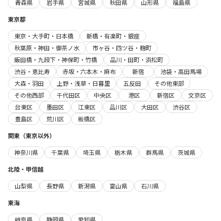
青森県
岩手県
宮城県
秋田県
山形県
福島県
東京都
東京・大手町・日本橋
新橋・有楽町・銀座
秋葉原・神田・御茶ノ水
市ヶ谷・四ツ谷・麹町
飯田橋・九段下・神保町・竹橋
品川・田町・浜松町
渋谷・恵比寿
赤坂・六本木・麻布
新宿
池袋・高田馬場
大森・羽田
上野・浅草・日暮里
五反田
その他東部
その他西部
千代田区
中央区
港区
新宿区
文京区
台東区
墨田区
江東区
品川区
大田区
渋谷区
豊島区
荒川区
板橋区
関東（東京以外）
神奈川県
千葉県
埼玉県
栃木県
群馬県
茨城県
北陸・甲信越
山梨県
長野県
新潟県
富山県
石川県
東海
岐阜県
静岡県
愛知県