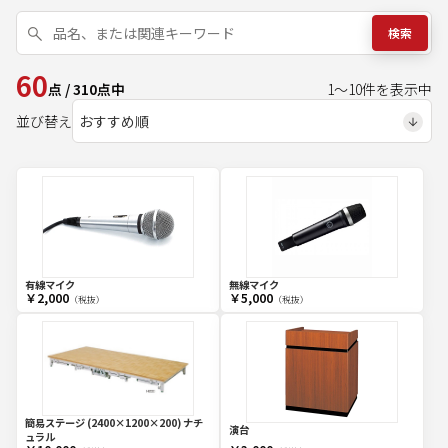
検索
60
点
/
310
点中
1
～
10
件を表示中
並び替え
有線マイク
無線マイク
￥2,000
￥5,000
（税抜）
（税抜）
簡易ステージ (2400×1200×200) ナチ
演台
ュラル