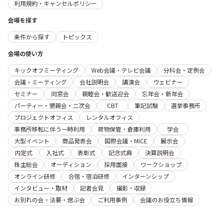
利用規約・キャンセルポリシー
会場を探す
条件から探す
トピックス
会場の使い方
キックオフミーティング
Web会議・テレビ会議
分科会・定例会
会議・ミーティング
会社説明会
講演会
ウェビナー
セミナー
同窓会
親睦会・歓送迎会
忘年会・新年会
パーティー・懇親会・二次会
CBT
筆記試験
選挙事務所
プロジェクトオフィス
レンタルオフィス
事務所移転に伴う一時利用
荷物保管・倉庫利用
学会
大型イベント
商品発表会
国際会議・MICE
展示会
内定式
入社式
表彰式
記念式典
決算説明会
株主総会
オーディション
採用面接
ワークショップ
オンライン研修
合宿・宿泊研修
インターンシップ
インタビュー・取材
記者会見
撮影・収録
お別れの会・法要・偲ぶ会
ご利用事例
会議のお役立ち情報