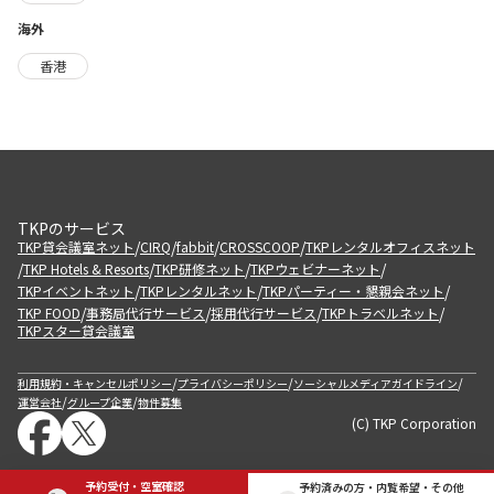
海外
香港
TKPのサービス
/
/
/
/
TKP貸会議室ネット
CIRQ
fabbit
CROSSCOOP
TKPレンタルオフィスネット
/
/
/
/
TKP Hotels & Resorts
TKP研修ネット
TKPウェビナーネット
/
/
/
TKPイベントネット
TKPレンタルネット
TKPパーティー・懇親会ネット
/
/
/
/
TKP FOOD
事務局代行サービス
採用代行サービス
TKPトラベルネット
TKPスター貸会議室
/
/
/
利用規約・キャンセルポリシー
プライバシーポリシー
ソーシャルメディアガイドライン
/
/
運営会社
グループ企業
物件募集
(C) TKP Corporation
予約受付・空室確認
予約済みの方・内覧希望・その他