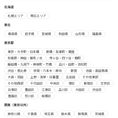
北海道
札幌エリア
帯広エリア
東北
青森県
岩手県
宮城県
秋田県
山形県
福島県
東京都
東京・大手町・日本橋
新橋・有楽町・銀座
秋葉原・神田・御茶ノ水
市ヶ谷・四ツ谷・麹町
飯田橋・九段下・神保町・竹橋
品川・田町・浜松町
渋谷・恵比寿
赤坂・六本木・麻布
新宿
池袋・高田馬場
大森・羽田
上野・浅草・日暮里
五反田
その他東部
その他西部
千代田区
中央区
港区
新宿区
文京区
台東区
墨田区
江東区
品川区
大田区
渋谷区
豊島区
荒川区
板橋区
関東（東京以外）
神奈川県
千葉県
埼玉県
栃木県
群馬県
茨城県