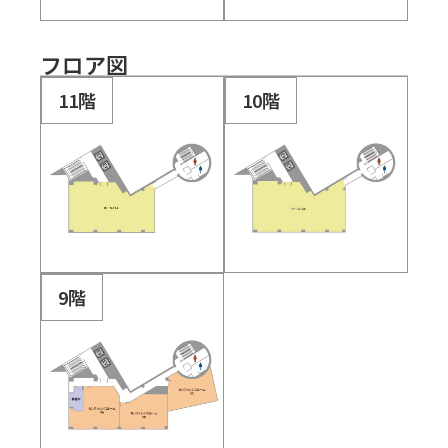
フロア図
11階
10階
9階