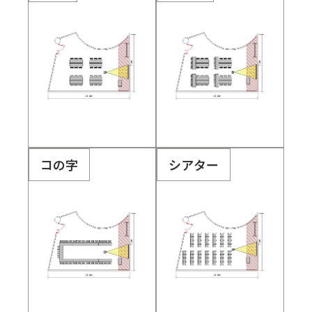
コの字
シアター