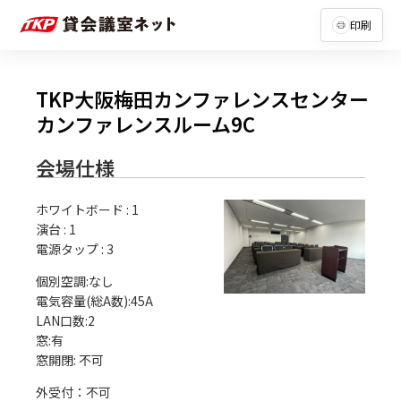
印刷
TKP大阪梅田カンファレンスセンター
カンファレンスルーム9C
会場仕様
ホワイトボード
:
1
演台
:
1
電源タップ
:
3
個別空調:なし

電気容量(総A数):45A

LAN口数:2

窓:有

外受付：不可