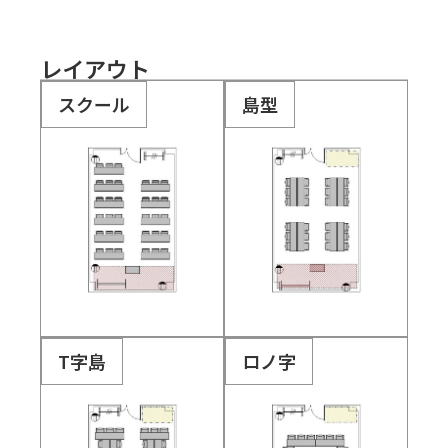
レイアウト
スクール
島型
T字島
ロノ字