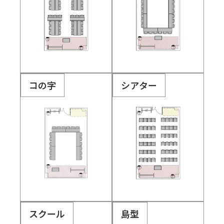
コの字
シアター
スクール
島型