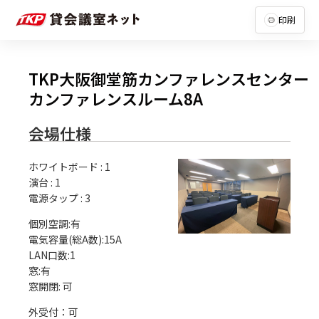
印刷
TKP大阪御堂筋カンファレンスセンター
カンファレンスルーム8A
会場仕様
ホワイトボード
:
1
演台
:
1
電源タップ
:
3
個別空調:有

電気容量(総A数):15A

LAN口数:1

窓:有

外受付：可