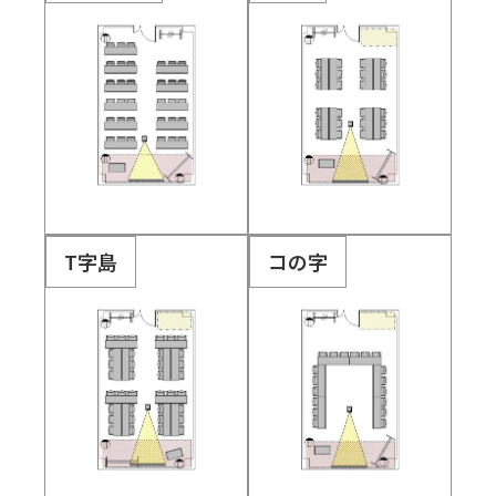
T字島
コの字