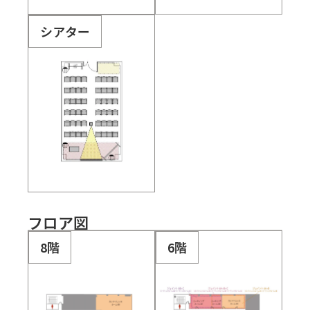
シアター
フロア図
8階
6階