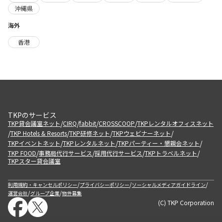
沖縄県
海外
香港
TKPのサービス
/
/
/
/
TKP貸会議室ネット
CIRQ
fabbit
CROSSCOOP
TKPレンタルオフィスネット
/
/
/
/
TKP Hotels & Resorts
TKP研修ネット
TKPウェビナーネット
/
/
/
TKPイベントネット
TKPレンタルネット
TKPパーティー・懇親会ネット
/
/
/
/
TKP FOOD
事務局代行サービス
採用代行サービス
TKPトラベルネット
TKPスター貸会議室
/
/
/
利用規約・キャンセルポリシー
プライバシーポリシー
ソーシャルメディアガイドライン
/
/
運営会社
グループ企業
物件募集
(C) TKP Corporation