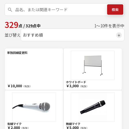
検索
329
点
/
329
点中
1
～
10
件を表示中
並び替え
単独回線変更料
ホワイトボード
￥10,000
￥3,000
（税抜）
（税抜）
有線マイク
無線マイク
￥2,000
￥5,000
（税抜）
（税抜）