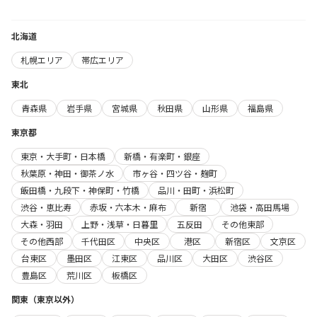
北海道
札幌エリア
帯広エリア
東北
青森県
岩手県
宮城県
秋田県
山形県
福島県
東京都
東京・大手町・日本橋
新橋・有楽町・銀座
秋葉原・神田・御茶ノ水
市ヶ谷・四ツ谷・麹町
飯田橋・九段下・神保町・竹橋
品川・田町・浜松町
渋谷・恵比寿
赤坂・六本木・麻布
新宿
池袋・高田馬場
大森・羽田
上野・浅草・日暮里
五反田
その他東部
その他西部
千代田区
中央区
港区
新宿区
文京区
台東区
墨田区
江東区
品川区
大田区
渋谷区
豊島区
荒川区
板橋区
関東（東京以外）