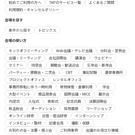
初めてご利用の方へ
TKPのサービス一覧
よくあるご質問
利用規約・キャンセルポリシー
会場を探す
条件から探す
トピックス
会場の使い方
キックオフミーティング
Web会議・テレビ会議
分科会・定例会
会議・ミーティング
会社説明会
講演会
ウェビナー
セミナー
同窓会
親睦会・歓送迎会
忘年会・新年会
パーティー・懇親会・二次会
CBT
筆記試験
選挙事務所
プロジェクトオフィス
レンタルオフィス
事務所移転に伴う一時利用
荷物保管・倉庫利用
学会
大型イベント
商品発表会
国際会議・MICE
展示会
内定式
入社式
表彰式
記念式典
決算説明会
株主総会
オーディション
採用面接
ワークショップ
オンライン研修
合宿・宿泊研修
インターンシップ
インタビュー・取材
記者会見
撮影・収録
お別れの会・法要・偲ぶ会
ご利用事例
会議のお役立ち情報