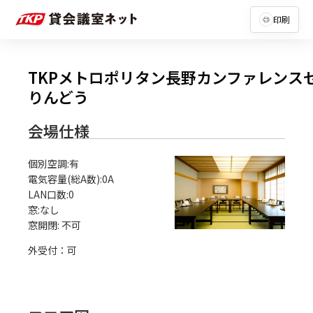
印刷
TKPメトロポリタン長野カンファレンス
りんどう
会場仕様
個別空調:有

電気容量(総A数):0A

LAN口数:0

窓:なし

外受付：可