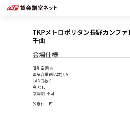
TKPメトロポリタン長野カンファ
千曲
会場仕様
個別空調:有

電気容量(総A数):0A

LAN口数:0

窓:なし

外受付：可