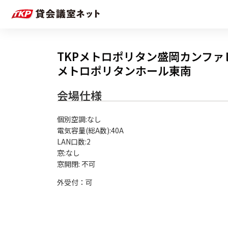
TKPメトロポリタン盛岡カンファレ
メトロポリタンホール東南
会場仕様
個別空調:なし

電気容量(総A数):40A

LAN口数:2

窓:なし

外受付：可