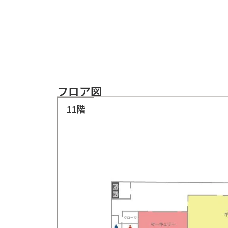
フロア図
11階