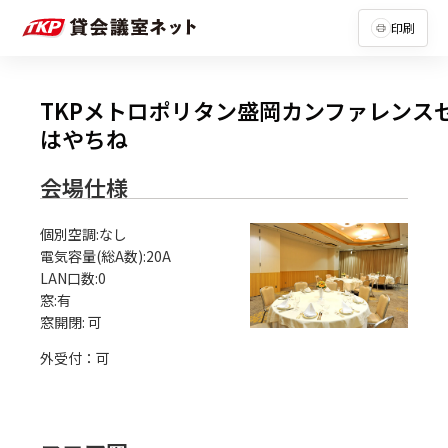
印刷
TKPメトロポリタン盛岡カンファレンス
はやちね
会場仕様
個別空調:なし

電気容量(総A数):20A

LAN口数:0

窓:有

外受付：可