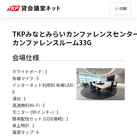
印刷
TKPみなとみらいカンファレンスセンタ
カンファレンスルーム33G
会場仕様
ホワイトボード
:
1
有線マイク
:
5
インターネット利用料 有線LAN
:
6
演台
:
1
高速無料Wi-Fi
:
1
モニター (90インチ~)
:
1
簡易配信セット (USB接続)
:
1
卓上時計
:
1
電源タップ
:
6