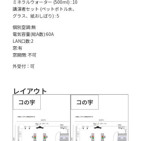
ミネラルウォーター (500ml)
:
10
講演者セット (ペットボトル水、
グラス、紙おしぼり)
:
5
個別空調:無

電気容量(総A数):60A

LAN口数:2

窓:有

外受付：可
レイアウト
コの字
コの字