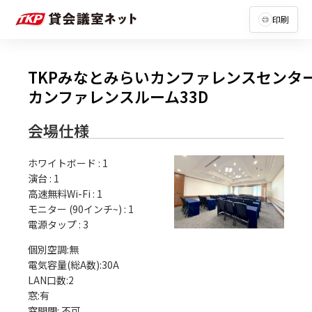
印刷
TKPみなとみらいカンファレンスセンタ
カンファレンスルーム33D
会場仕様
ホワイトボード
:
1
演台
:
1
高速無料Wi-Fi
:
1
モニター (90インチ~)
:
1
電源タップ
:
3
個別空調:無

電気容量(総A数):30A

LAN口数:2

窓:有
