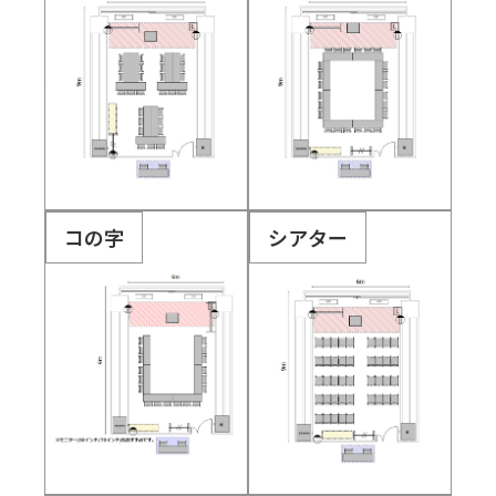
コの字
シアター