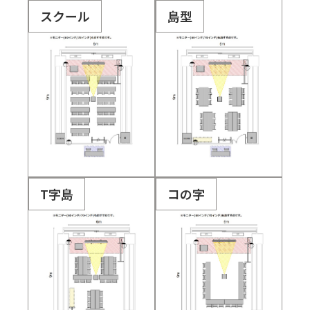
スクール
島型
T字島
コの字