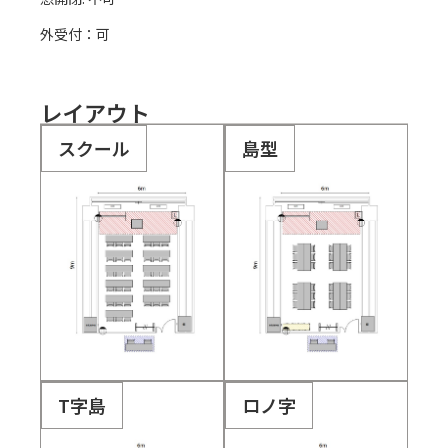
外受付：可
レイアウト
スクール
島型
T字島
ロノ字