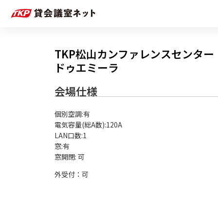
TKP松山カンファレンスセンター
ドゥエミーラ
会場仕様
個別空調:有

電気容量(総A数):120A

LAN口数:1

窓:有

外受付：可