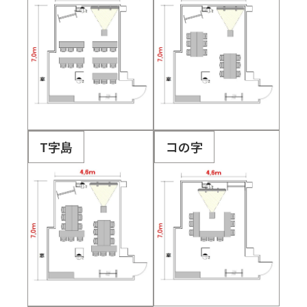
T字島
コの字