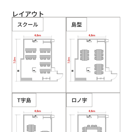
レイアウト
スクール
島型
T字島
ロノ字