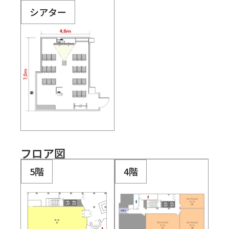
シアター
フロア図
5階
4階