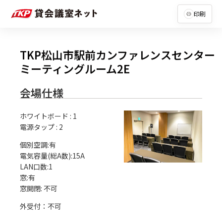
印刷
TKP松山市駅前カンファレンスセンター
ミーティングルーム2E
会場仕様
ホワイトボード
:
1
電源タップ
:
2
個別空調:有

電気容量(総A数):15A

LAN口数:1

窓:有

外受付：不可