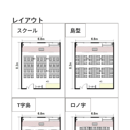
レイアウト
スクール
島型
T字島
ロノ字