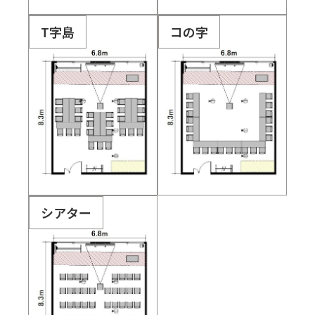
T字島
コの字
シアター