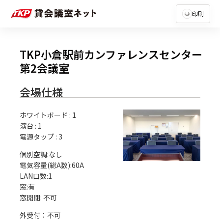
印刷
TKP小倉駅前カンファレンスセンター
第2会議室
会場仕様
ホワイトボード
:
1
演台
:
1
電源タップ
:
3
個別空調:なし

電気容量(総A数):60A

LAN口数:1

窓:有

外受付：不可