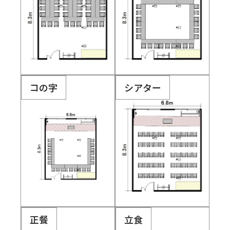
コの字
シアター
正餐
立食