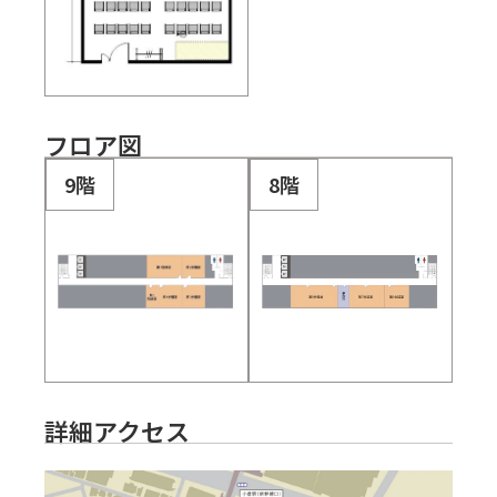
フロア図
9階
8階
詳細アクセス