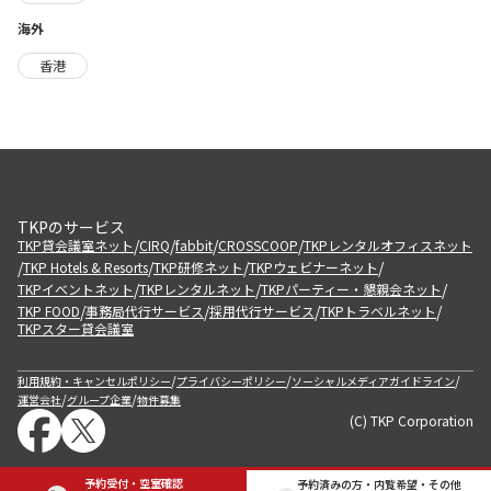
海外
香港
TKPのサービス
/
/
/
/
TKP貸会議室ネット
CIRQ
fabbit
CROSSCOOP
TKPレンタルオフィスネット
/
/
/
/
TKP Hotels & Resorts
TKP研修ネット
TKPウェビナーネット
/
/
/
TKPイベントネット
TKPレンタルネット
TKPパーティー・懇親会ネット
/
/
/
/
TKP FOOD
事務局代行サービス
採用代行サービス
TKPトラベルネット
TKPスター貸会議室
/
/
/
利用規約・キャンセルポリシー
プライバシーポリシー
ソーシャルメディアガイドライン
/
/
運営会社
グループ企業
物件募集
(C) TKP Corporation
予約受付・空室確認
予約済みの方・内覧希望・その他