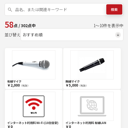
検索
58
点
/
302
点中
1
～
10
件を表示中
並び替え
有線マイク
無線マイク
￥2,000
￥5,000
（税抜）
（税抜）
インターネット利用料 Wi-Fi (10台目安)
インターネット利用料 有線LAN
￥0
￥0