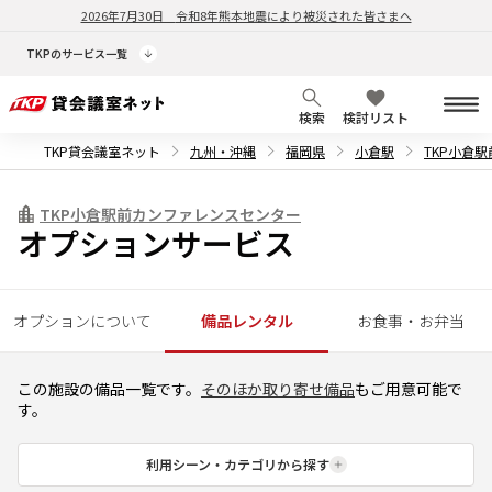
2026年7月30日
令和8年熊本地震により被災された皆さまへ
TKPのサービス一覧
検索
検討リスト
TKP貸会議室ネット
九州・沖縄
福岡県
小倉駅
TKP小倉
TKP小倉駅前カンファレンスセンター
オプションサービス
オプションについて
備品レンタル
お食事・お弁当
この施設の備品一覧です。
そのほか取り寄せ備品
もご用意可能で
す。
利用シーン・カテゴリから探す