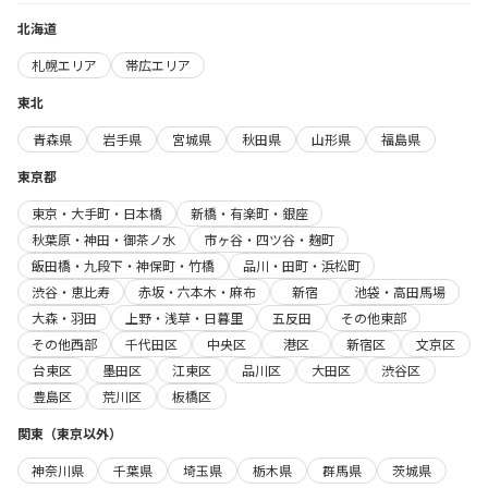
北海道
札幌エリア
帯広エリア
東北
青森県
岩手県
宮城県
秋田県
山形県
福島県
東京都
東京・大手町・日本橋
新橋・有楽町・銀座
秋葉原・神田・御茶ノ水
市ヶ谷・四ツ谷・麹町
飯田橋・九段下・神保町・竹橋
品川・田町・浜松町
渋谷・恵比寿
赤坂・六本木・麻布
新宿
池袋・高田馬場
大森・羽田
上野・浅草・日暮里
五反田
その他東部
その他西部
千代田区
中央区
港区
新宿区
文京区
台東区
墨田区
江東区
品川区
大田区
渋谷区
豊島区
荒川区
板橋区
関東（東京以外）
神奈川県
千葉県
埼玉県
栃木県
群馬県
茨城県