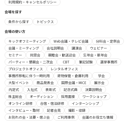
利用規約・キャンセルポリシー
会場を探す
条件から探す
トピックス
会場の使い方
キックオフミーティング
Web会議・テレビ会議
分科会・定例会
会議・ミーティング
会社説明会
講演会
ウェビナー
セミナー
同窓会
親睦会・歓送迎会
忘年会・新年会
パーティー・懇親会・二次会
CBT
筆記試験
選挙事務所
プロジェクトオフィス
レンタルオフィス
事務所移転に伴う一時利用
荷物保管・倉庫利用
学会
大型イベント
商品発表会
国際会議・MICE
展示会
内定式
入社式
表彰式
記念式典
決算説明会
株主総会
オーディション
採用面接
ワークショップ
オンライン研修
合宿・宿泊研修
インターンシップ
インタビュー・取材
記者会見
撮影・収録
お別れの会・法要・偲ぶ会
ご利用事例
会議のお役立ち情報