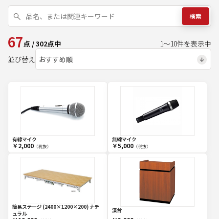
検索
67
点
/
302
点中
1
～
10
件を表示中
並び替え
有線マイク
無線マイク
￥2,000
￥5,000
（税抜）
（税抜）
簡易ステージ (2400×1200×200) ナチ
演台
ュラル