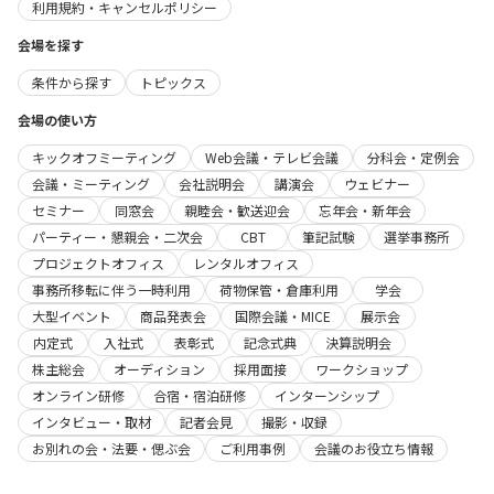
利用規約・キャンセルポリシー
会場を探す
条件から探す
トピックス
会場の使い方
キックオフミーティング
Web会議・テレビ会議
分科会・定例会
会議・ミーティング
会社説明会
講演会
ウェビナー
セミナー
同窓会
親睦会・歓送迎会
忘年会・新年会
パーティー・懇親会・二次会
CBT
筆記試験
選挙事務所
プロジェクトオフィス
レンタルオフィス
事務所移転に伴う一時利用
荷物保管・倉庫利用
学会
大型イベント
商品発表会
国際会議・MICE
展示会
内定式
入社式
表彰式
記念式典
決算説明会
株主総会
オーディション
採用面接
ワークショップ
オンライン研修
合宿・宿泊研修
インターンシップ
インタビュー・取材
記者会見
撮影・収録
お別れの会・法要・偲ぶ会
ご利用事例
会議のお役立ち情報