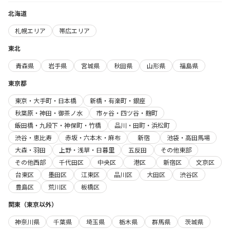
北海道
札幌エリア
帯広エリア
東北
青森県
岩手県
宮城県
秋田県
山形県
福島県
東京都
東京・大手町・日本橋
新橋・有楽町・銀座
秋葉原・神田・御茶ノ水
市ヶ谷・四ツ谷・麹町
飯田橋・九段下・神保町・竹橋
品川・田町・浜松町
渋谷・恵比寿
赤坂・六本木・麻布
新宿
池袋・高田馬場
大森・羽田
上野・浅草・日暮里
五反田
その他東部
その他西部
千代田区
中央区
港区
新宿区
文京区
台東区
墨田区
江東区
品川区
大田区
渋谷区
豊島区
荒川区
板橋区
関東（東京以外）
神奈川県
千葉県
埼玉県
栃木県
群馬県
茨城県