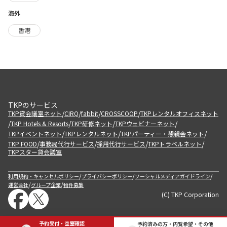
海外
香港
TKPのサービス
/
/
/
/
TKP貸会議室ネット
CIRQ
fabbit
CROSSCOOP
TKPレンタルオフィスネット
/
/
/
/
TKP Hotels & Resorts
TKP研修ネット
TKPウェビナーネット
/
/
/
TKPイベントネット
TKPレンタルネット
TKPパーティー・懇親会ネット
/
/
/
/
TKP FOOD
事務局代行サービス
採用代行サービス
TKPトラベルネット
TKPスター貸会議室
/
/
/
利用規約・キャンセルポリシー
プライバシーポリシー
ソーシャルメディアガイドライン
/
/
運営会社
グループ企業
物件募集
(C) TKP Corporation
予約受付・空室確認
予約済みの方・内覧希望・その他