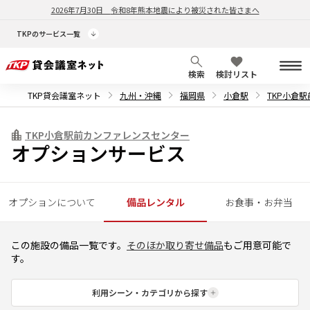
2026年7月30日
令和8年熊本地震により被災された皆さまへ
TKPのサービス一覧
検索
検討リスト
TKP貸会議室ネット
九州・沖縄
福岡県
小倉駅
TKP小倉
TKP小倉駅前カンファレンスセンター
オプションサービス
オプションについて
備品レンタル
お食事・お弁当
この施設の備品一覧です。
そのほか取り寄せ備品
もご用意可能で
す。
利用シーン・カテゴリから探す