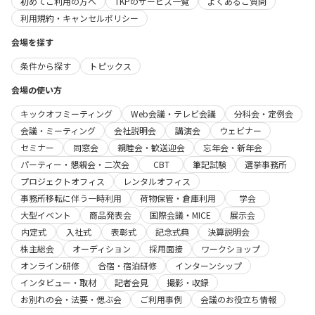
初めてご利用の方へ
TKPのサービス一覧
よくあるご質問
利用規約・キャンセルポリシー
会場を探す
条件から探す
トピックス
会場の使い方
キックオフミーティング
Web会議・テレビ会議
分科会・定例会
会議・ミーティング
会社説明会
講演会
ウェビナー
セミナー
同窓会
親睦会・歓送迎会
忘年会・新年会
パーティー・懇親会・二次会
CBT
筆記試験
選挙事務所
プロジェクトオフィス
レンタルオフィス
事務所移転に伴う一時利用
荷物保管・倉庫利用
学会
大型イベント
商品発表会
国際会議・MICE
展示会
内定式
入社式
表彰式
記念式典
決算説明会
株主総会
オーディション
採用面接
ワークショップ
オンライン研修
合宿・宿泊研修
インターンシップ
インタビュー・取材
記者会見
撮影・収録
お別れの会・法要・偲ぶ会
ご利用事例
会議のお役立ち情報