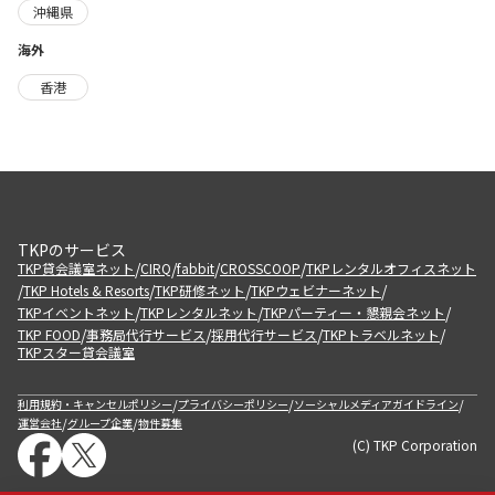
沖縄県
海外
香港
TKPのサービス
/
/
/
/
TKP貸会議室ネット
CIRQ
fabbit
CROSSCOOP
TKPレンタルオフィスネット
/
/
/
/
TKP Hotels & Resorts
TKP研修ネット
TKPウェビナーネット
/
/
/
TKPイベントネット
TKPレンタルネット
TKPパーティー・懇親会ネット
/
/
/
/
TKP FOOD
事務局代行サービス
採用代行サービス
TKPトラベルネット
TKPスター貸会議室
/
/
/
利用規約・キャンセルポリシー
プライバシーポリシー
ソーシャルメディアガイドライン
/
/
運営会社
グループ企業
物件募集
(C) TKP Corporation