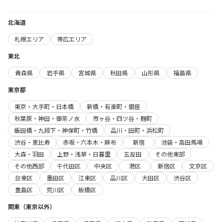
北海道
札幌エリア
帯広エリア
東北
青森県
岩手県
宮城県
秋田県
山形県
福島県
東京都
東京・大手町・日本橋
新橋・有楽町・銀座
秋葉原・神田・御茶ノ水
市ヶ谷・四ツ谷・麹町
飯田橋・九段下・神保町・竹橋
品川・田町・浜松町
渋谷・恵比寿
赤坂・六本木・麻布
新宿
池袋・高田馬場
大森・羽田
上野・浅草・日暮里
五反田
その他東部
その他西部
千代田区
中央区
港区
新宿区
文京区
台東区
墨田区
江東区
品川区
大田区
渋谷区
豊島区
荒川区
板橋区
関東（東京以外）