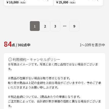
￥10,000
￥25,000
（税抜）
（税抜）
1
2
3
9
More pages
84
点
/
302
点中
1
～
10
件を表示中
利用規約・キャンセルポリシー
※写真はイメージです。写真と全く同じ品物ではない場合がございま
す。
※商品の在庫がない場合は取り寄せとなります。
取り寄せ商品は上記の金額を上回る場合がございますので、予めご了承
いただきますようお願い申し上げます。
※税込金額については、1商品あたりの単価となります。
ご注文数によっては、合計額が表示単価の倍数と異なる場合がございま
す。