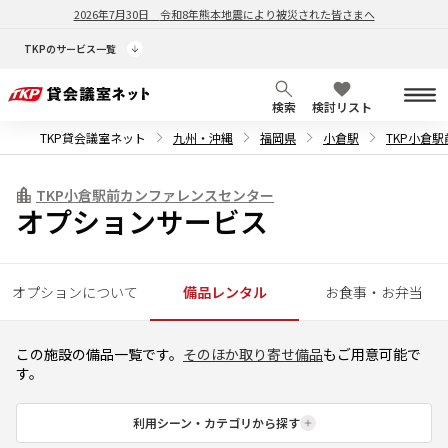
2026年7月30日
令和8年熊本地震により被災された皆さまへ
TKPのサービス一覧
検索
検討リスト
TKP貸会議室ネット
九州・沖縄
福岡県
小倉駅
TKP小倉
TKP小倉駅前カンファレンスセンター
オプションサービス
オプションについて
備品レンタル
お食事・お弁当
この施設の備品一覧です。
そのほか取り寄せ備品
もご用意可能で
す。
利用シーン・カテゴリから探す