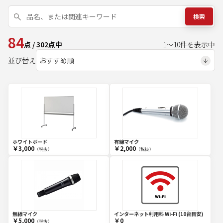
検索
84
点
/
302
点中
1
～
10
件を表示中
並び替え
ホワイトボード
有線マイク
￥3,000
￥2,000
（税抜）
（税抜）
無線マイク
インターネット利用料 Wi-Fi (10台目安)
￥5,000
￥0
（税抜）