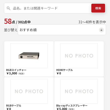
検索
58
点
/
302
点中
31
～
40
件を表示中
並び替え
RGBスイッチャー
HDMIケーブル
￥3,000
￥0
（税抜）
RGBケーブル
Blu-rayディスクプレーヤー
￥0
￥5,000
（税抜）