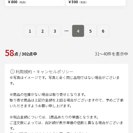
￥800
￥500
（税抜）
（税抜）
1
2
3
4
5
6
More pages
58
点
/
302
点中
31
～
40
件を表示中
利用規約・キャンセルポリシー
※写真はイメージです。写真と全く同じ品物ではない場合がございま
す。
※商品の在庫がない場合は取り寄せとなります。
取り寄せ商品は上記の金額を上回る場合がございますので、予めご了承
いただきますようお願い申し上げます。
※税込金額については、1商品あたりの単価となります。
ご注文数によっては、合計額が表示単価の倍数と異なる場合がございま
す。