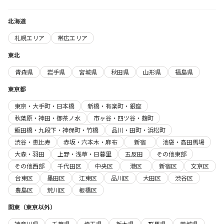
北海道
札幌エリア
帯広エリア
東北
青森県
岩手県
宮城県
秋田県
山形県
福島県
東京都
東京・大手町・日本橋
新橋・有楽町・銀座
秋葉原・神田・御茶ノ水
市ヶ谷・四ツ谷・麹町
飯田橋・九段下・神保町・竹橋
品川・田町・浜松町
渋谷・恵比寿
赤坂・六本木・麻布
新宿
池袋・高田馬場
大森・羽田
上野・浅草・日暮里
五反田
その他東部
その他西部
千代田区
中央区
港区
新宿区
文京区
台東区
墨田区
江東区
品川区
大田区
渋谷区
豊島区
荒川区
板橋区
関東（東京以外）
神奈川県
千葉県
埼玉県
栃木県
群馬県
茨城県