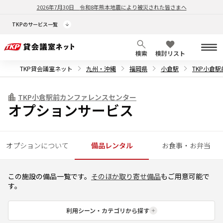
2026年7月30日
令和8年熊本地震により被災された皆さまへ
TKPのサービス一覧
検索
検討リスト
TKP貸会議室ネット
九州・沖縄
福岡県
小倉駅
TKP小倉
TKP小倉駅前カンファレンスセンター
オプションサービス
オプションについて
備品レンタル
お食事・お弁当
この施設の備品一覧です。
そのほか取り寄せ備品
もご用意可能で
す。
利用シーン・カテゴリから探す