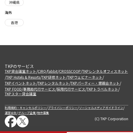
沖縄県
海外
香港
TKPのサービス
/
/
/
/
TKP貸会議室ネット
CIRQ
fabbit
CROSSCOOP
TKPレンタルオフィスネット
/
/
/
/
TKP Hotels & Resorts
TKP研修ネット
TKPウェビナーネット
/
/
/
TKPイベントネット
TKPレンタルネット
TKPパーティー・懇親会ネット
/
/
/
/
TKP FOOD
事務局代行サービス
採用代行サービス
TKPトラベルネット
TKPスター貸会議室
/
/
/
利用規約・キャンセルポリシー
プライバシーポリシー
ソーシャルメディアガイドライン
/
/
運営会社
グループ企業
物件募集
(C) TKP Corporation