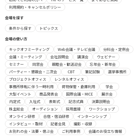
利用規約・キャンセルポリシー
会場を探す
条件から探す
トピックス
会場の使い方
キックオフミーティング
Web会議・テレビ会議
分科会・定例会
会議・ミーティング
会社説明会
講演会
ウェビナー
セミナー
同窓会
親睦会・歓送迎会
忘年会・新年会
パーティー・懇親会・二次会
CBT
筆記試験
選挙事務所
プロジェクトオフィス
レンタルオフィス
事務所移転に伴う一時利用
荷物保管・倉庫利用
学会
大型イベント
商品発表会
国際会議・MICE
展示会
内定式
入社式
表彰式
記念式典
決算説明会
株主総会
オーディション
採用面接
ワークショップ
オンライン研修
合宿・宿泊研修
インターンシップ
インタビュー・取材
記者会見
撮影・収録
お別れの会・法要・偲ぶ会
ご利用事例
会議のお役立ち情報