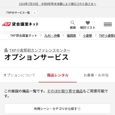
2026年7月30日
令和8年熊本地震により被災された皆さまへ
TKPのサービス一覧
検索
検討リスト
TKP貸会議室ネット
九州・沖縄
福岡県
小倉駅
TKP小倉
TKP小倉駅前カンファレンスセンター
オプションサービス
オプションについて
備品レンタル
お食事・お弁当
この施設の備品一覧です。
そのほか取り寄せ備品
もご用意可能で
す。
利用シーン・カテゴリから探す