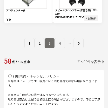
プロジェクター台
スピーチプロンプター(床置き型) WJ-
X19
お問い合わせください
+ 配送料
￥0
1
2
3
4
6
More pages
58
点
/
302
点中
21
～
30
件を表示中
利用規約・キャンセルポリシー
※写真はイメージです。写真と全く同じ品物ではない場合がございま
す。
※商品の在庫がない場合は取り寄せとなります。
取り寄せ商品は上記の金額を上回る場合がございますので、予めご了承
いただきますようお願い申し上げます。