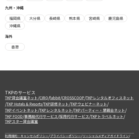
九州・沖縄
福岡県
大分県
長崎県
熊本県
宮崎県
鹿児島県
沖縄県
海外
香港
TKPのサービス
/
/
/
/
TKP貸会議室ネット
CIRQ
fabbit
CROSSCOOP
TKPレンタルオフィスネット
/
/
/
/
TKP Hotels & Resorts
TKP研修ネット
TKPウェビナーネット
/
/
/
TKPイベントネット
TKPレンタルネット
TKPパーティー・懇親会ネット
/
/
/
/
TKP FOOD
事務局代行サービス
採用代行サービス
TKPトラベルネット
TKPスター貸会議室
/
/
/
利用規約・キャンセルポリシー
プライバシーポリシー
ソーシャルメディアガイドライン