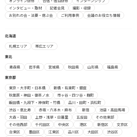
オンライン研修
合宿・宿泊研修
インターンシップ
インタビュー・取材
記者会見
撮影・収録
お別れの会・法要・偲ぶ会
ご利用事例
会議のお役立ち情報
北海道
札幌エリア
帯広エリア
東北
青森県
岩手県
宮城県
秋田県
山形県
福島県
東京都
東京・大手町・日本橋
新橋・有楽町・銀座
秋葉原・神田・御茶ノ水
市ヶ谷・四ツ谷・麹町
飯田橋・九段下・神保町・竹橋
品川・田町・浜松町
渋谷・恵比寿
赤坂・六本木・麻布
新宿
池袋・高田馬場
大森・羽田
上野・浅草・日暮里
五反田
その他東部
その他西部
千代田区
中央区
港区
新宿区
文京区
台東区
墨田区
江東区
品川区
大田区
渋谷区