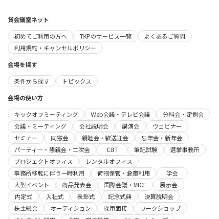
貸会議室ネット
初めてご利用の方へ
TKPのサービス一覧
よくあるご質問
利用規約・キャンセルポリシー
会場を探す
条件から探す
トピックス
会場の使い方
キックオフミーティング
Web会議・テレビ会議
分科会・定例会
会議・ミーティング
会社説明会
講演会
ウェビナー
セミナー
同窓会
親睦会・歓送迎会
忘年会・新年会
パーティー・懇親会・二次会
CBT
筆記試験
選挙事務所
プロジェクトオフィス
レンタルオフィス
事務所移転に伴う一時利用
荷物保管・倉庫利用
学会
大型イベント
商品発表会
国際会議・MICE
展示会
内定式
入社式
表彰式
記念式典
決算説明会
株主総会
オーディション
採用面接
ワークショップ