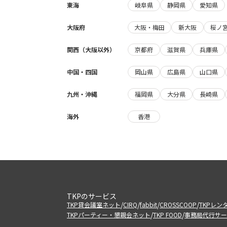
東海
岐阜県
静岡県
愛知県
大阪府
大阪・梅田
新大阪
桜ノ
関西（大阪以外）
京都府
滋賀県
兵庫県
中国・四国
岡山県
広島県
山口県
九州・沖縄
福岡県
大分県
長崎県
海外
香港
TKPのサービス
/
/
/
/
TKP貸会議室ネット
CIRQ
fabbit
CROSSCOOP
TKPレン
/
/
TKPパーティー・懇親会ネット
TKP FOOD
事務局代行サー