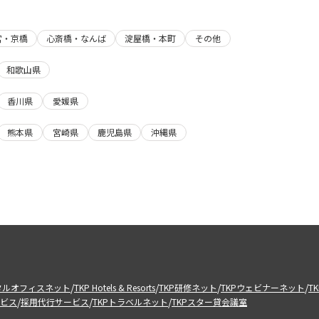
宮・京橋
心斎橋・なんば
淀屋橋・本町
その他
和歌山県
香川県
愛媛県
熊本県
宮崎県
鹿児島県
沖縄県
/
/
/
/
タルオフィスネット
TKP Hotels & Resorts
TKP研修ネット
TKPウェビナーネット
T
/
/
/
ビス
採用代行サービス
TKPトラベルネット
TKPスター貸会議室