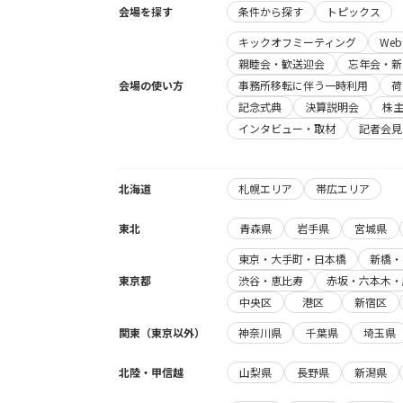
会場を探す
条件から探す
トピックス
キックオフミーティング
We
親睦会・歓送迎会
忘年会・新
会場の使い方
事務所移転に伴う一時利用
荷
記念式典
決算説明会
株
インタビュー・取材
記者会見
北海道
札幌エリア
帯広エリア
東北
青森県
岩手県
宮城県
東京・大手町・日本橋
新橋・
東京都
渋谷・恵比寿
赤坂・六本木・
中央区
港区
新宿区
関東（東京以外）
神奈川県
千葉県
埼玉県
北陸・甲信越
山梨県
長野県
新潟県