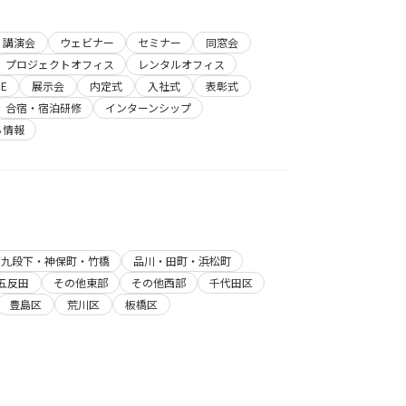
講演会
ウェビナー
セミナー
同窓会
プロジェクトオフィス
レンタルオフィス
E
展示会
内定式
入社式
表彰式
合宿・宿泊研修
インターンシップ
ち情報
・九段下・神保町・竹橋
品川・田町・浜松町
五反田
その他東部
その他西部
千代田区
豊島区
荒川区
板橋区