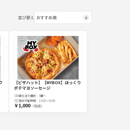
並び替え
ク
【ピザハット】【MYBOX】ほっくり
ポテマヨソーセージ
最低注文
個
数：
5個～
提供可能時間：
12:00～19:00
￥1,000
（税抜）