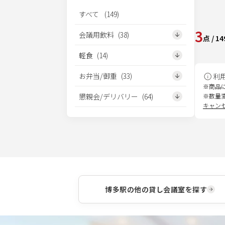
すべて
(
149
)
3
会議用飲料
(
38
)
点
/
14
軽食
(
14
)
お弁当/御重
(
33
)
利
※商品
懇親会/デリバリー
(
64
)
※数量
キャン
博多駅
の他の貸し会議室を探す