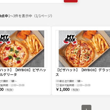
9
点中
1
～
3
件を表示中
（
1
/
1
ページ）
ハット】【MYBOX】ピザハッ
【ピザハット】【MYBOX】デラッ
ルゲリータ
ス
注文
個
数：
5個～
最低注文
個
数：
5個～
可能時間：
12:00～19:00
提供可能時間：
12:00～19:00
00
￥1,000
（税抜）
（税抜）
1