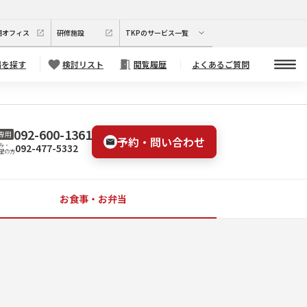
期オフィス
研修施設
TKPのサービス一覧
場を探す
検討リスト
閲覧履歴
よくあるご質問
092-600-1361
専用
予約・問い合わせ
092-477-5332
み・
望の方
お食事・お弁当