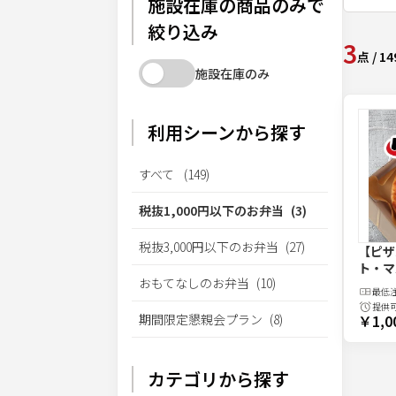
施設在庫の商品のみで
絞り込み
3
点
/
14
施設在庫のみ
利用シーンから探す
すべて
(
149
)
税抜1,000円以下のお弁当
(
3
)
税抜3,000円以下のお弁当
(
27
)
【ピザ
ト・マ
おもてなしのお弁当
(
10
)
最低
提供
期間限定懇親会プラン
(
8
)
￥1,0
カテゴリから探す