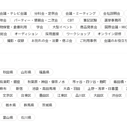
b会議・テレビ会議
分科会・定例会
会議・ミーティング
会社説明会
年会
パーティー・懇親会・二次会
CBT
筆記試験
選挙事務所
物保管・倉庫利用
学会
大型イベント
商品発表会
国際会議・MIC
主総会
オーディション
採用面接
ワークショップ
オンライン研修
撮影・収録
お別れの会・法要・偲ぶ会
ご利用事例
会議のお役立
秋田県
山形県
福島県
有楽町・銀座
秋葉原・神田・御茶ノ水
市ヶ谷・四ツ谷・麹町
飯田橋
麻布
新宿
池袋・高田馬場
大森・羽田
上野・浅草・日暮里
文京区
台東区
墨田区
江東区
品川区
大田区
渋谷区
栃木県
群馬県
茨城県
富山県
石川県