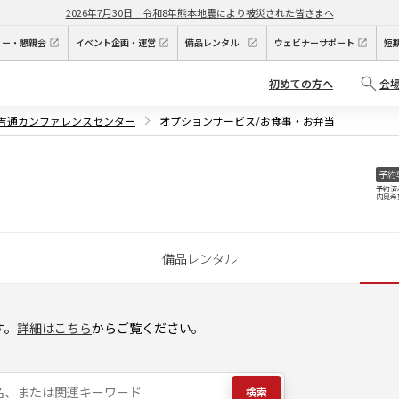
2026年7月30日
令和8年熊本地震により被災された皆さまへ
ィー・懇親会
イベント企画・運営
備品レンタル
ウェビナーサポート
短
初めての方へ
会
住吉通カンファレンスセンター
オプションサービス/お食事・お弁当
予約
予約済
内見希
備品レンタル
す。
詳細はこちら
からご覧ください。
検索