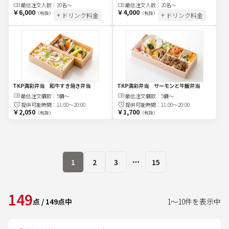
最低注文
人
数：
20名〜
最低注文
人
数：
20名〜
￥6,000
￥4,000
（税抜）
（税抜）
+ ドリンク料金
+ ドリンク料金
TKP満彩弁当 和牛すき焼き弁当
TKP満彩弁当 サーモンと牛飯弁当
最低注文
個
数：
5個～
最低注文
個
数：
5個～
提供可能時間：
11:00～20:00
提供可能時間：
11:00～20:00
￥2,050
￥1,700
（税抜）
（税抜）
1
2
3
15
More pages
149
点
/
149
点中
1
～
10
件を表示中