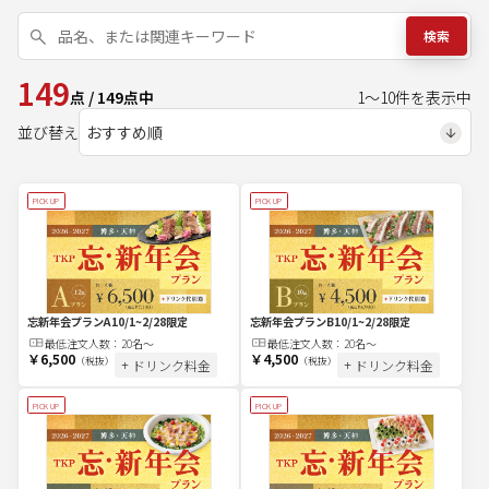
検索
149
点
/
149
点中
1
～
10
件を表示中
並び替え
PICK UP
PICK UP
忘新年会プランA
10/1~2/28限定
忘新年会プランB
10/1~2/28限定
最低注文
人
数：
20名〜
最低注文
人
数：
20名〜
￥6,500
￥4,500
（税抜）
（税抜）
+ ドリンク料金
+ ドリンク料金
PICK UP
PICK UP