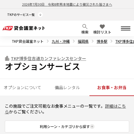
2026年7月30日
令和8年熊本地震により被災された皆さまへ
TKPのサービス一覧
検索
検討リスト
TKP貸会議室ネット
九州・沖縄
福岡県
博多駅
TKP博多
TKP博多住吉通カンファレンスセンター
オプションサービス
オプションについて
備品レンタル
お食事・お弁当
この施設でご注文可能なお食事メニューの一覧です。
詳細はこち
ら
からご覧ください。
利用シーン・カテゴリから探す