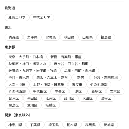
北海道
札幌エリア
帯広エリア
東北
青森県
岩手県
宮城県
秋田県
山形県
福島県
東京都
東京・大手町・日本橋
新橋・有楽町・銀座
秋葉原・神田・御茶ノ水
市ヶ谷・四ツ谷・麹町
飯田橋・九段下・神保町・竹橋
品川・田町・浜松町
渋谷・恵比寿
赤坂・六本木・麻布
新宿
池袋・高田馬場
大森・羽田
上野・浅草・日暮里
五反田
その他東部
その他西部
千代田区
中央区
港区
新宿区
文京区
台東区
墨田区
江東区
品川区
大田区
渋谷区
豊島区
荒川区
板橋区
関東（東京以外）
神奈川県
千葉県
埼玉県
栃木県
群馬県
茨城県