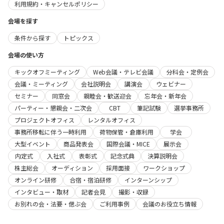
利用規約・キャンセルポリシー
会場を探す
条件から探す
トピックス
会場の使い方
キックオフミーティング
Web会議・テレビ会議
分科会・定例会
会議・ミーティング
会社説明会
講演会
ウェビナー
セミナー
同窓会
親睦会・歓送迎会
忘年会・新年会
パーティー・懇親会・二次会
CBT
筆記試験
選挙事務所
プロジェクトオフィス
レンタルオフィス
事務所移転に伴う一時利用
荷物保管・倉庫利用
学会
大型イベント
商品発表会
国際会議・MICE
展示会
内定式
入社式
表彰式
記念式典
決算説明会
株主総会
オーディション
採用面接
ワークショップ
オンライン研修
合宿・宿泊研修
インターンシップ
インタビュー・取材
記者会見
撮影・収録
お別れの会・法要・偲ぶ会
ご利用事例
会議のお役立ち情報