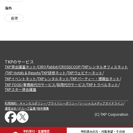
海外
香港
TKPのサービス
/
/
/
/
TKP貸会議室ネット
CIRQ
fabbit
CROSSCOOP
TKPレンタルオフィスネット
/
/
/
/
TKP Hotels & Resorts
TKP研修ネット
TKPウェビナーネット
/
/
/
TKPイベントネット
TKPレンタルネット
TKPパーティー・懇親会ネット
/
/
/
/
TKP FOOD
事務局代行サービス
採用代行サービス
TKPトラベルネット
TKPスター貸会議室
/
/
/
利用規約・キャンセルポリシー
プライバシーポリシー
ソーシャルメディアガイドライン
/
/
運営会社
グループ企業
物件募集
(C) TKP Corporation
予約受付・空室確認
予約済みの方・内覧希望・その他