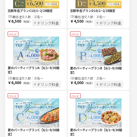
忘新年会プランC
10/1~2/28限定
忘新年会プランD
10/1~2/28限定
最低注文
人
数：
20名〜
最低注文
人
数：
20名〜
￥6,500
￥4,500
（税抜）
（税抜）
+ ドリンク料金
+ ドリンク料金
PICK UP
PICK UP
夏のパーティープランA
【6/1~9/30限
夏のパーティープランB
【6/1~9/30限
定】
定】
最低注文
人
数：
20名〜
最低注文
人
数：
20名〜
￥6,000
￥4,000
（税抜）
（税抜）
+ ドリンク料金
+ ドリンク料金
PICK UP
PICK UP
夏のパーティープランC
【6/1~9/30限
夏のパーティープランD
【6/1~9/30限
定】
定】