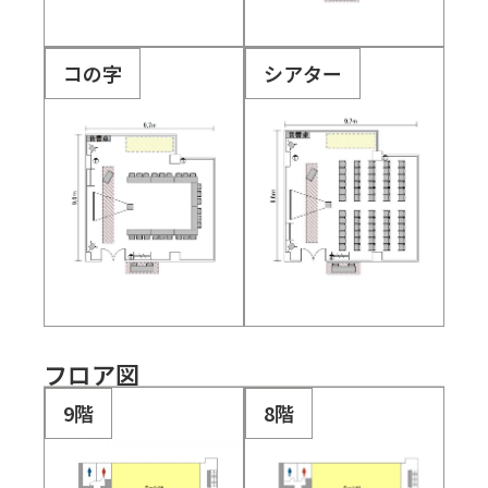
コの字
シアター
フロア図
9階
8階