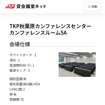
印刷
TKP秋葉原カンファレンスセンター
カンファレンスルーム5A
会場仕様
ホワイトボード
:
1
演台
:
1
高速無料Wi-Fi
:
1
電源タップ
:
3
個別空調:有

電気容量(総A数):45A

LAN口数:2

窓:有
