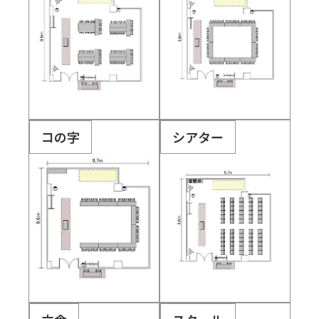
コの字
シアター